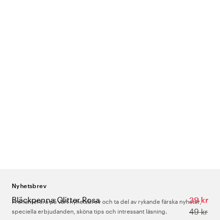
Nyhetsbrev
Bläckpenna Glitter Rosa
39 kr
Prenumerera på vårt nyhetsbrev och ta del av rykande färska nyheter,
49 kr
speciella erbjudanden, sköna tips och intressant läsning.