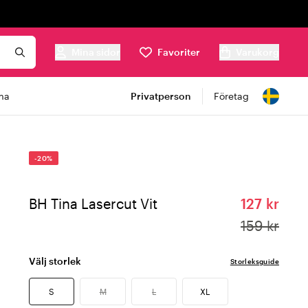
Mina sidor
Favoriter
Varukorg
ma
Privatperson
Företag
-20%
BH Tina Lasercut Vit
127 kr
159 kr
Välj storlek
Storleksguide
S
M
L
XL