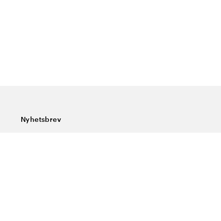
Nyhetsbrev
Prenumerera på vårt nyhetsbrev och ta del av rykande
färska nyheter, speciella erbjudanden, sköna tips och
intressant läsning.
Ange din e-postadress