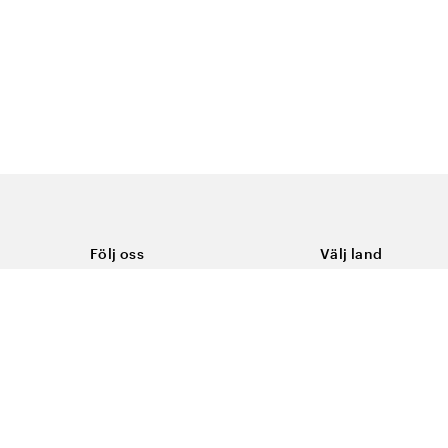
Följ oss
Välj land
Facebook
Sverige
Instagram
Youtube
LinkedIn
TikTok