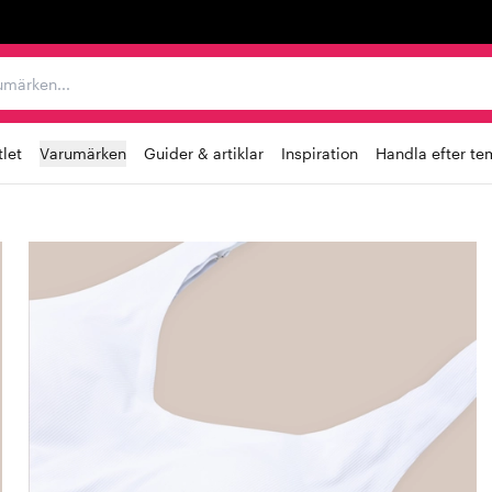
r varumärken...
let
Varumärken
Guider & artiklar
Inspiration
Handla efter te