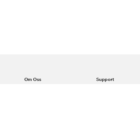
Om Oss
Support
Om Vårdväskan
Kontakta oss
Vår historia
Vanliga frågor
Sponsring
Köpvillkor
Rabattkoder & erbjudanden
Frakt & returer
Blogg
Reklamation