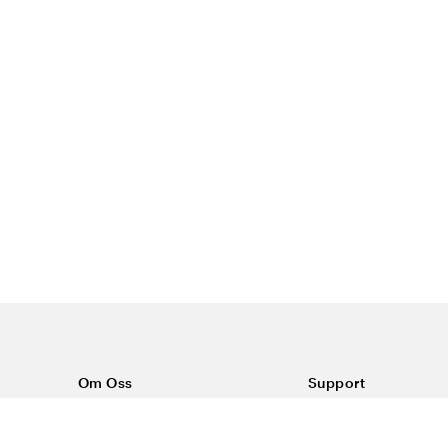
Om Oss
Support
Om Vårdväskan
Kontakta oss