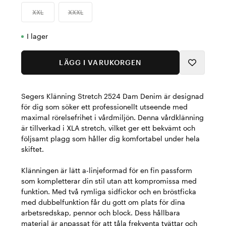
XXL
XXXL
I lager
LÄGG I VARUKORGEN
Segers Klänning Stretch 2524 Dam Denim är designad
för dig som söker ett professionellt utseende med
maximal rörelsefrihet i vårdmiljön. Denna vårdklänning
är tillverkad i XLA stretch, vilket ger ett bekvämt och
följsamt plagg som håller dig komfortabel under hela
skiftet.
Klänningen är lätt a-linjeformad för en fin passform
som kompletterar din stil utan att kompromissa med
funktion. Med två rymliga sidfickor och en bröstficka
med dubbelfunktion får du gott om plats för dina
arbetsredskap, pennor och block. Dess hållbara
material är anpassat för att tåla frekventa tvättar och