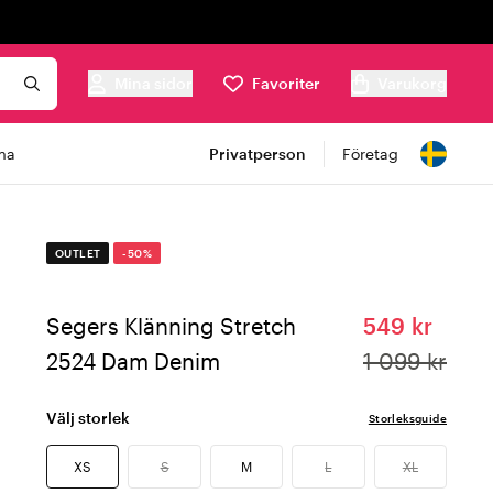
Mina sidor
Favoriter
Varukorg
ma
Privatperson
Företag
OUTLET
-50%
Segers Klänning Stretch
549 kr
2524 Dam Denim
1 099 kr
Välj storlek
Storleksguide
XS
S
M
L
XL