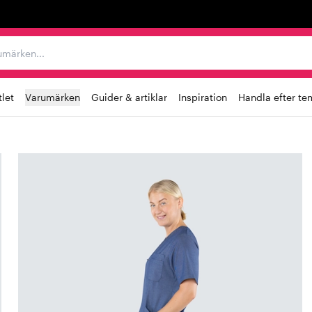
r varumärken...
let
Varumärken
Guider & artiklar
Inspiration
Handla efter te