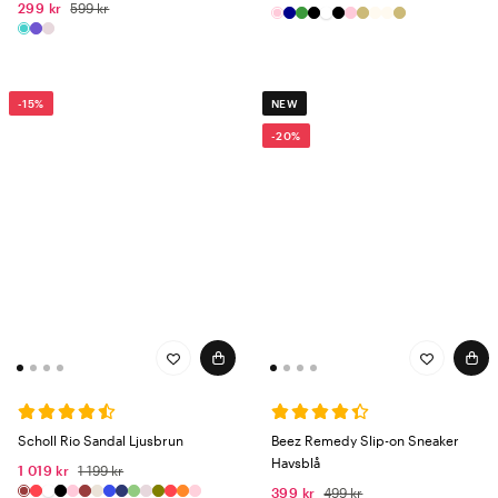
299 kr
599 kr
-15%
NEW
-20%
Scholl Rio Sandal Ljusbrun
Beez Remedy Slip-on Sneaker
Havsblå
1 019 kr
1 199 kr
399 kr
499 kr