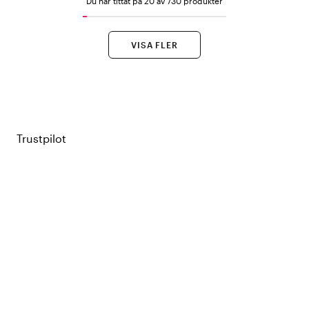
Du har tittat på 20 av 730 produkter
VISA FLER
Trustpilot