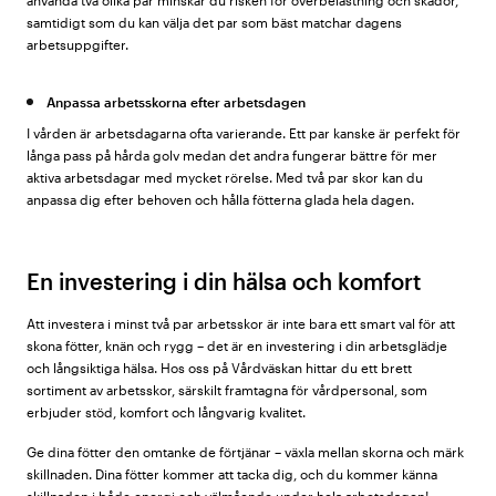
använda två olika par minskar du risken för överbelastning och skador,
samtidigt som du kan välja det par som bäst matchar dagens
arbetsuppgifter.
Anpassa arbetsskorna efter arbetsdagen
I vården är arbetsdagarna ofta varierande. Ett par kanske är perfekt för
långa pass på hårda golv medan det andra fungerar bättre för mer
aktiva arbetsdagar med mycket rörelse. Med två par skor kan du
anpassa dig efter behoven och hålla fötterna glada hela dagen.
En investering i din hälsa och komfort
Att investera i minst två par arbetsskor är inte bara ett smart val för att
skona fötter, knän och rygg – det är en investering i din arbetsglädje
och långsiktiga hälsa. Hos oss på Vårdväskan hittar du ett brett
sortiment av arbetsskor, särskilt framtagna för vårdpersonal, som
erbjuder stöd, komfort och långvarig kvalitet.
Ge dina fötter den omtanke de förtjänar – växla mellan skorna och märk
skillnaden. Dina fötter kommer att tacka dig, och du kommer känna