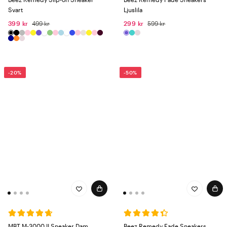
Svart
Ljuslila
399 kr
499 kr
299 kr
599 kr
-20%
-50%
MBT M-3000 II Sneaker Dam
Beez Remedy Fade Sneakers