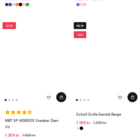
-20%
NEW
-15%
Scholl Scilla Sandal Beige
MBT SF-M3600X Sneaker Dam
1 189 kr
1 399 kr
Vit
1 359 kr
1 699 kr