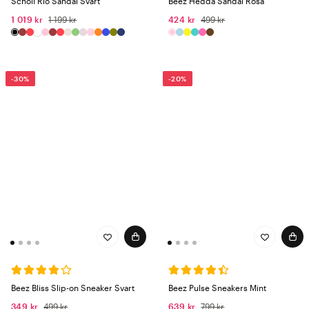
Scholl Rio Sandal Svart
Beez Hedda Sandal Rosa
1 019 kr
1 199 kr
424 kr
499 kr
-30%
-20%
Beez Bliss Slip-on Sneaker Svart
Beez Pulse Sneakers Mint
349 kr
499 kr
639 kr
799 kr