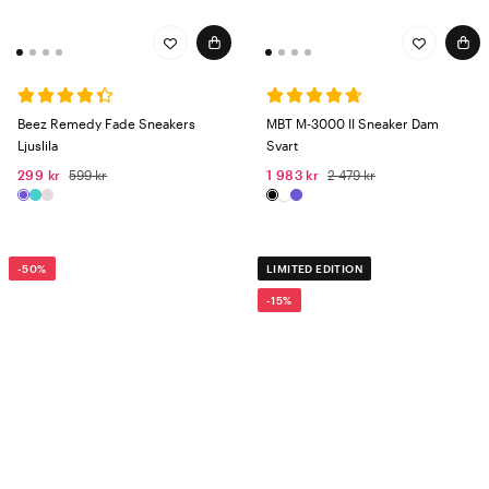
Beez Remedy Fade Sneakers
MBT M-3000 II Sneaker Dam
Ljuslila
Svart
299 kr
599 kr
1 983 kr
2 479 kr
-50%
LIMITED EDITION
-15%