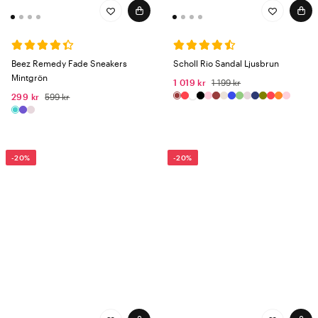
Beez Remedy Fade Sneakers
Scholl Rio Sandal Ljusbrun
Mintgrön
1 019 kr
1 199 kr
299 kr
599 kr
-20%
-20%