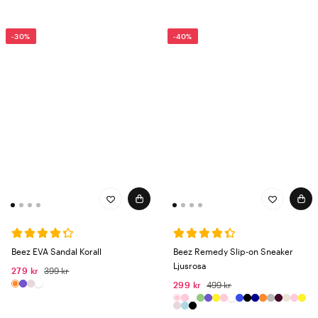
-30%
-40%
Beez EVA Sandal Korall
Beez Remedy Slip-on Sneaker
Ljusrosa
279 kr
399 kr
299 kr
499 kr