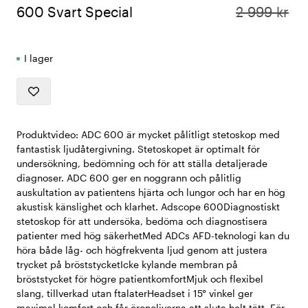
600 Svart Special
2 999 kr
I lager
Produktvideo: ADC 600 är mycket pålitligt stetoskop med
fantastisk ljudåtergivning. Stetoskopet är optimalt för
undersökning, bedömning och för att ställa detaljerade
diagnoser. ADC 600 ger en noggrann och pålitlig
auskultation av patientens hjärta och lungor och har en hög
akustisk känslighet och klarhet. Adscope 600Diagnostiskt
stetoskop för att undersöka, bedöma och diagnostisera
patienter med hög säkerhetMed ADCs AFD-teknologi kan du
höra både låg- och högfrekventa ljud genom att justera
trycket på bröststycketIcke kylande membran på
bröststycket för högre patientkomfortMjuk och flexibel
slang, tillverkad utan ftalaterHeadset i 15° vinkel ger
maximal komfort och får öronoliverna att sluta helt tätt. För