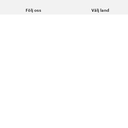
Följ oss
Välj land
Facebook
Sverige
Instagram
Youtube
LinkedIn
TikTok