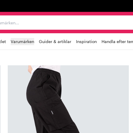
r varumärken...
let
Varumärken
Guider & artiklar
Inspiration
Handla efter te