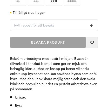
XL
XXL
XXXL
XXXXL
Tillfälligt slut i lager
Fyll i epost för att bevaka
BEVAKA PRODUKT
Bekväm arbetsbyxa med resår i midjan. Byxan är
tillverkad i krinklad bomull som ger en mjuk och
behaglig känsla. Med en knapp på benet viker du
enkelt upp byxbenet och kan använda byxan som en ¾
byxa. Med den uppvikbara möjligheten och den svala
krinklade bomullen blir det en perfekt arbetsbyxa även
på sommaren.
Unisex
Byxa