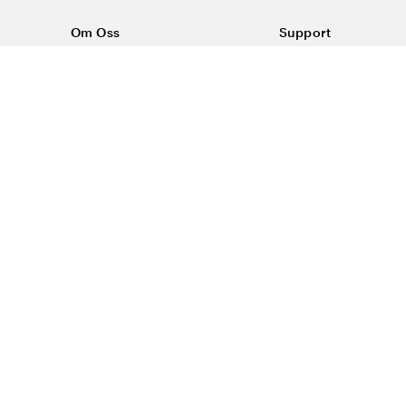
Om Oss
Support
Om Vårdväskan
Kontakta oss
Vår historia
Vanliga frågor
Sponsring
Köpvillkor
Rabattkoder & erbjudanden
Frakt & returer
Blogg
Reklamation
Dataskyddspolicy
Trygg E-handel
#yesvardvaskan