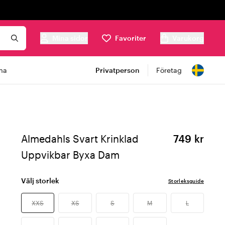
Mina sidor
Favoriter
Varukorg
ma
Privatperson
Företag
Almedahls Svart Krinklad
749 kr
Uppvikbar Byxa Dam
Välj storlek
Storleksguide
XXS
XS
S
M
L