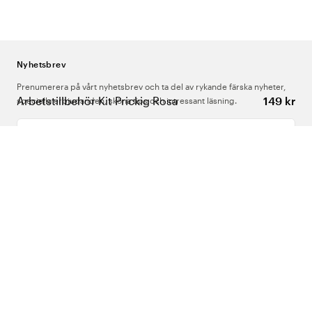
Nyhetsbrev
Prenumerera på vårt nyhetsbrev och ta del av rykande färska nyheter,
Arbetstillbehör Kit Prickig Rosa
149 kr
speciella erbjudanden, sköna tips och intressant läsning.
Ange din e-postadress
Om Oss
Support
Följ oss
Sverige