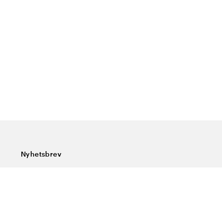
Nyhetsbrev
Prenumerera på vårt nyhetsbrev och ta del av rykande
färska nyheter, speciella erbjudanden, sköna tips och
intressant läsning.
Ange din e-postadress