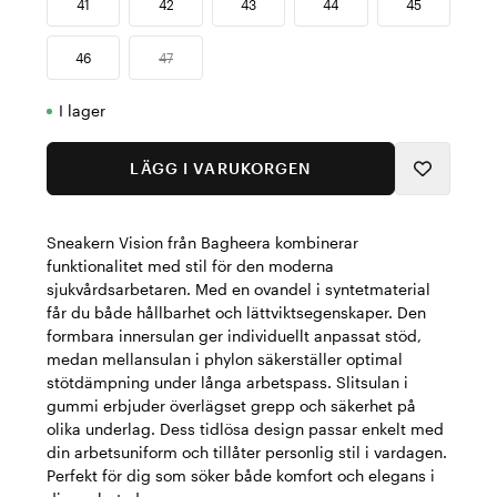
41
42
43
44
45
46
47
I lager
LÄGG I VARUKORGEN
Sneakern Vision från Bagheera kombinerar
funktionalitet med stil för den moderna
sjukvårdsarbetaren. Med en ovandel i syntetmaterial
får du både hållbarhet och lättviktsegenskaper. Den
formbara innersulan ger individuellt anpassat stöd,
medan mellansulan i phylon säkerställer optimal
stötdämpning under långa arbetspass. Slitsulan i
gummi erbjuder överlägset grepp och säkerhet på
olika underlag. Dess tidlösa design passar enkelt med
din arbetsuniform och tillåter personlig stil i vardagen.
Perfekt för dig som söker både komfort och elegans i