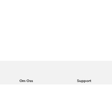
Om Oss
Support
Om Vårdväskan
Kontakta oss
Vår historia
Vanliga frågor
Sponsring
Köpvillkor