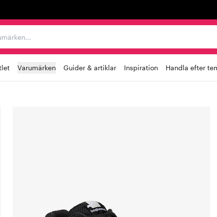
r varumärken...
let
Varumärken
Guider & artiklar
Inspiration
Handla efter te