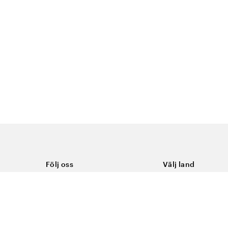
Följ oss
Välj land
Facebook
Sverige
Instagram
Youtube