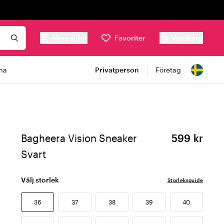
Mina sidor
Favoriter
Varukorg
ma
Privatperson
Företag
Bagheera Vision Sneaker
599 kr
Svart
Välj storlek
Storleksguide
36
37
38
39
40