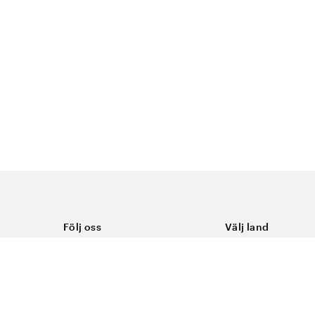
Följ oss
Välj land
Facebook
Sverige
Instagram
Youtube