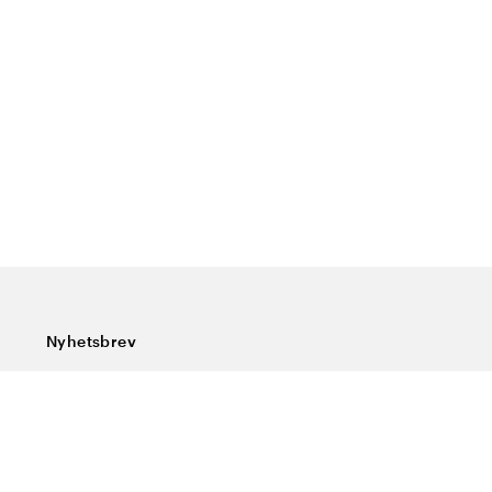
Nyhetsbrev
Prenumerera på vårt nyhetsbrev och ta del av rykande
färska nyheter, speciella erbjudanden, sköna tips och
intressant läsning.
Ange din e-postadress