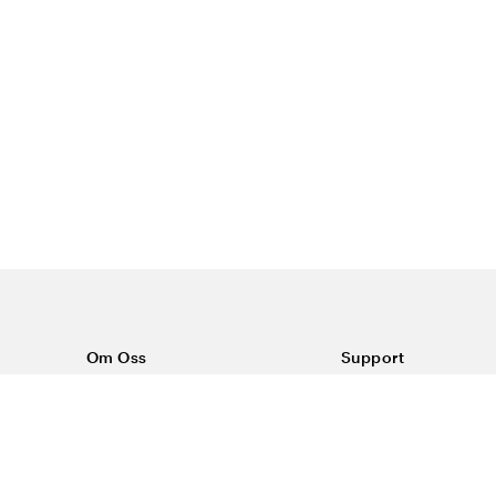
Om Oss
Support
Om Vårdväskan
Kontakta oss
Vår historia
Vanliga frågor
Sponsring
Köpvillkor