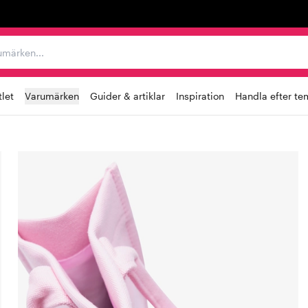
r varumärken...
let
Varumärken
Guider & artiklar
Inspiration
Handla efter te