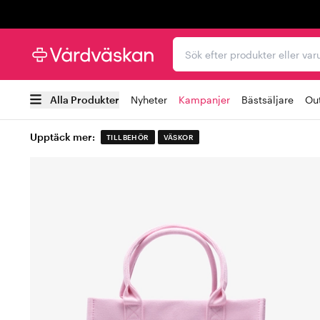
Trustpilot
Sök efter produkter elle
Alla Produkter
Nyheter
Kampanjer
Bästsäljare
Out
Upptäck mer:
TILLBEHÖR
VÄSKOR