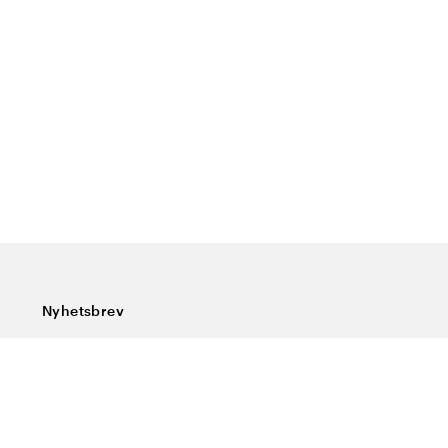
Nyhetsbrev
Prenumerera på vårt nyhetsbrev och ta del av rykande
färska nyheter, speciella erbjudanden, sköna tips och
intressant läsning.
Ange din e-postadress