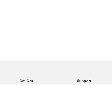
Om Oss
Support
Om Vårdväskan
Kontakta oss
Vår historia
Vanliga frågor
Sponsring
Köpvillkor