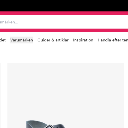
r varumärken...
let
Varumärken
Guider & artiklar
Inspiration
Handla efter te