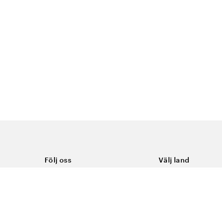
Följ oss
Välj land
Facebook
Sverige
Instagram
Youtube