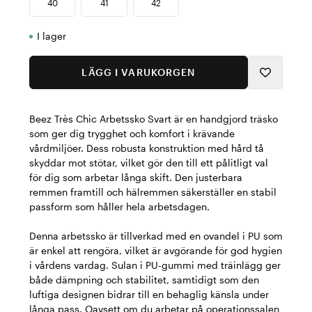
40
41
42
I lager
LÄGG I VARUKORGEN
Beez Très Chic Arbetssko Svart är en handgjord träsko
som ger dig trygghet och komfort i krävande
vårdmiljöer. Dess robusta konstruktion med hård tå
skyddar mot stötar, vilket gör den till ett pålitligt val
för dig som arbetar långa skift. Den justerbara
remmen framtill och hälremmen säkerställer en stabil
passform som håller hela arbetsdagen.
Denna arbetssko är tillverkad med en ovandel i PU som
är enkel att rengöra, vilket är avgörande för god hygien
i vårdens vardag. Sulan i PU-gummi med träinlägg ger
både dämpning och stabilitet, samtidigt som den
luftiga designen bidrar till en behaglig känsla under
långa pass. Oavsett om du arbetar på operationssalen