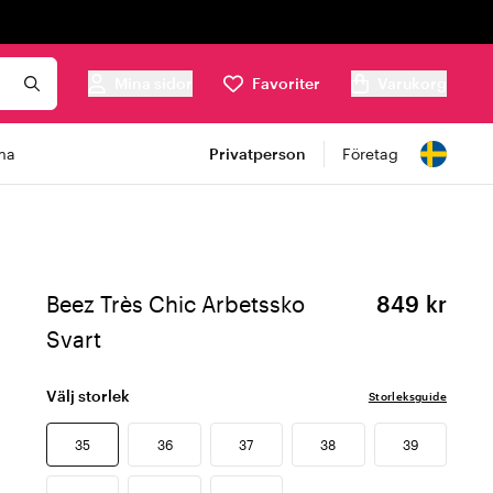
Mina sidor
Favoriter
Varukorg
ma
Privatperson
Företag
Beez Très Chic Arbetssko
849 kr
Svart
Välj storlek
Storleksguide
35
36
37
38
39