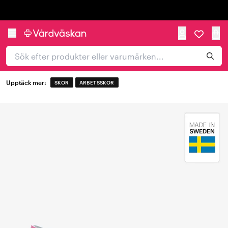
Trustpilot
Upptäck mer:
SKOR
ARBETSSKOR