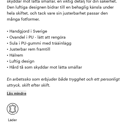
skyddar mot lätta smällar, en viktig detalj för din säkerhet.
Den luftiga designen bidrar till en behaglig känsla under
hela skiftet, och tack vare sin justerbarhet passar den
många fotformer.
• Handgjord i Sverige
• Ovandel i PU - lätt att rengöra
• Sula i PU-gummi med trääinlägg
• Justerbar rem framtill
• Hälrem
• Luftig design
• Hård tå som skyddar mot lätta smällar
En arbetssko som erbjuder både trygghet och ett personligt
uttryck, skift efter skift.
Läs mindre
Läder