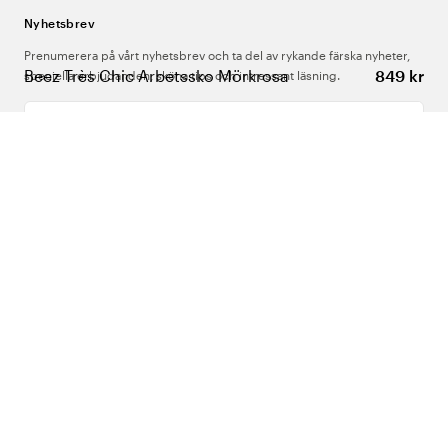
Nyhetsbrev
Prenumerera på vårt nyhetsbrev och ta del av rykande färska nyheter,
Beez Très Chic Arbetssko Mörkrosa
849 kr
speciella erbjudanden, sköna tips och intressant läsning.
Ange din e-postadress
Om Oss
Support
Följ oss
Sverige