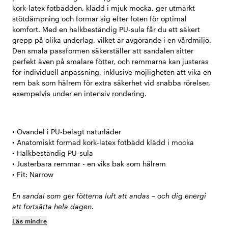
kork-latex fotbädden, klädd i mjuk mocka, ger utmärkt
stötdämpning och formar sig efter foten för optimal
komfort. Med en halkbeständig PU-sula får du ett säkert
grepp på olika underlag, vilket är avgörande i en vårdmiljö.
Den smala passformen säkerställer att sandalen sitter
perfekt även på smalare fötter, och remmarna kan justeras
för individuell anpassning, inklusive möjligheten att vika en
rem bak som hälrem för extra säkerhet vid snabba rörelser,
exempelvis under en intensiv rondering.
• Ovandel i PU-belagt naturläder
• Anatomiskt formad kork-latex fotbädd klädd i mocka
• Halkbeständig PU-sula
• Justerbara remmar - en viks bak som hälrem
• Fit: Narrow
En sandal som ger fötterna luft att andas – och dig energi
att fortsätta hela dagen.
Läs mindre