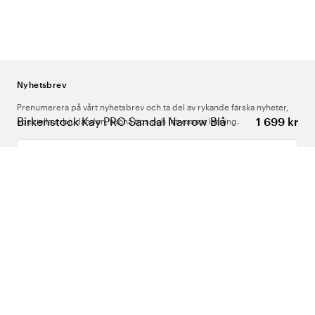
Nyhetsbrev
Prenumerera på vårt nyhetsbrev och ta del av rykande färska nyheter,
Birkenstock Kay PRO Sandal Narrow Blå
1 699 kr
speciella erbjudanden, sköna tips och intressant läsning.
Ange din e-postadress
Om Oss
Support
Följ oss
Sverige