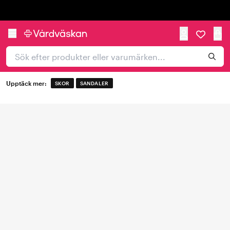
Trustpilot
Upptäck mer:
SKOR
SANDALER