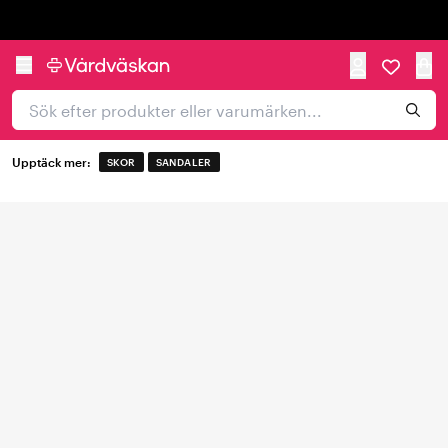
Trustpilot
Upptäck mer:
SKOR
SANDALER