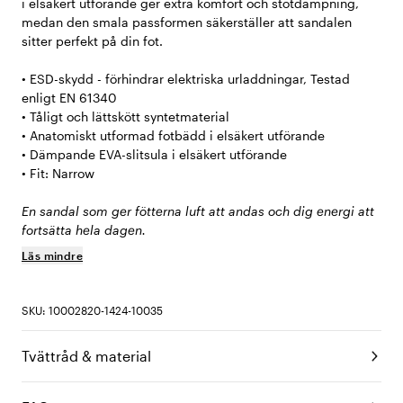
i elsäkert utförande ger extra komfort och stötdämpning,
medan den smala passformen säkerställer att sandalen
sitter perfekt på din fot.
• ESD-skydd - förhindrar elektriska urladdningar, Testad
enligt EN 61340
• Tåligt och lättskött syntetmaterial
• Anatomiskt utformad fotbädd i elsäkert utförande
• Dämpande EVA-slitsula i elsäkert utförande
• Fit: Narrow
En sandal som ger fötterna luft att andas och dig energi att
fortsätta hela dagen.
Läs mindre
SKU: 10002820-1424-10035
Tvättråd & material