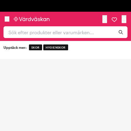
Trustpilot
Upptäck mer:
SKOR
HYGIENSKOR