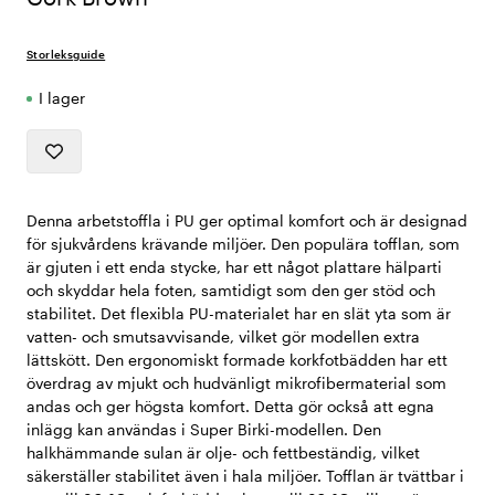
Storleksguide
I lager
Denna arbetstoffla i PU ger optimal komfort och är designad
för sjukvårdens krävande miljöer. Den populära tofflan, som
är gjuten i ett enda stycke, har ett något plattare hälparti
och skyddar hela foten, samtidigt som den ger stöd och
stabilitet. Det flexibla PU-materialet har en slät yta som är
vatten- och smutsavvisande, vilket gör modellen extra
lättskött. Den ergonomiskt formade korkfotbädden har ett
överdrag av mjukt och hudvänligt mikrofibermaterial som
andas och ger högsta komfort. Detta gör också att egna
inlägg kan användas i Super Birki-modellen. Den
halkhämmande sulan är olje- och fettbeständig, vilket
säkerställer stabilitet även i hala miljöer. Tofflan är tvättbar i