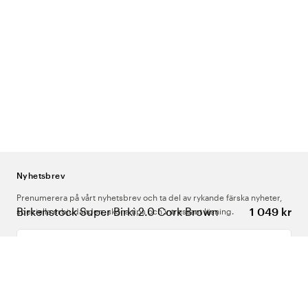
Nyhetsbrev
Prenumerera på vårt nyhetsbrev och ta del av rykande färska nyheter,
Birkenstock Super Birki 2.0 Cork Brown
1 049 kr
speciella erbjudanden, sköna tips och intressant läsning.
Ange din e-postadress
Om Oss