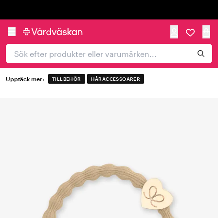
Trustpilot
Upptäck mer:
TILLBEHÖR
HÅRACCESSOARER