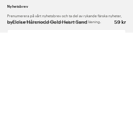
Nyhetsbrev
Prenumerera på vårt nyhetsbrev och ta del av rykande färska nyheter,
byEloise Hårsnodd Gold Heart Sand
59 kr
speciella erbjudanden, sköna tips och intressant läsning.
Ange din e-postadress
Om Oss
Support
Följ oss
Sverige