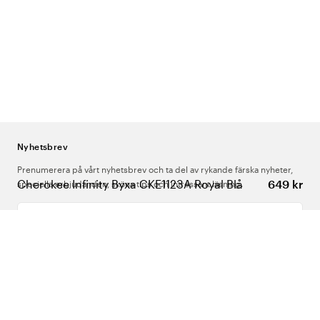
Nyhetsbrev
Prenumerera på vårt nyhetsbrev och ta del av rykande färska nyheter,
Cherokee Infinity Byxa CKE1123A Royal Blå
649 kr
speciella erbjudanden, sköna tips och intressant läsning.
Ange din e-postadress
Om Oss
Support