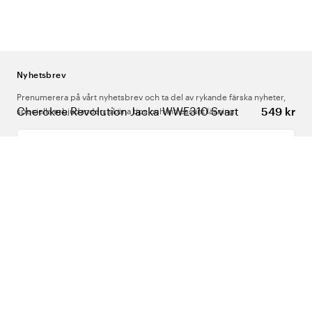
Nyhetsbrev
Prenumerera på vårt nyhetsbrev och ta del av rykande färska nyheter,
Cherokee Revolution Jacka WWE310 Svart
549 kr
speciella erbjudanden, sköna tips och intressant läsning.
Ange din e-postadress
Om Oss
Support
Följ oss
Sverige