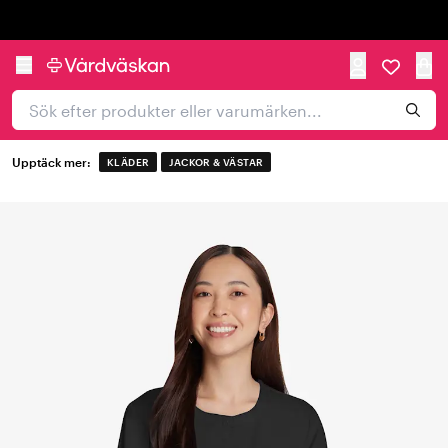
Trustpilot
Upptäck mer:
KLÄDER
JACKOR & VÄSTAR