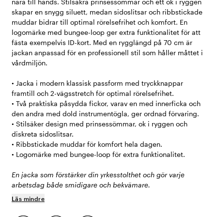
nära till hands. Stilsäkra prinsessömmar och ett ok i ryggen
skapar en snygg siluett, medan sidoslitsar och ribbstickade
muddar bidrar till optimal rörelsefrihet och komfort. En
logomärke med bungee-loop ger extra funktionalitet för att
fästa exempelvis ID-kort. Med en rygglängd på 70 cm är
jackan anpassad för en professionell stil som håller måttet i
vårdmiljön.
• Jacka i modern klassisk passform med tryckknappar
framtill och 2-vägsstretch för optimal rörelsefrihet.
• Två praktiska påsydda fickor, varav en med innerficka och
den andra med dold instrumentögla, ger ordnad förvaring.
• Stilsäker design med prinsessömmar, ok i ryggen och
diskreta sidoslitsar.
• Ribbstickade muddar för komfort hela dagen.
• Logomärke med bungee-loop för extra funktionalitet.
En jacka som förstärker din yrkesstolthet och gör varje
arbetsdag både smidigare och bekvämare.
Läs mindre