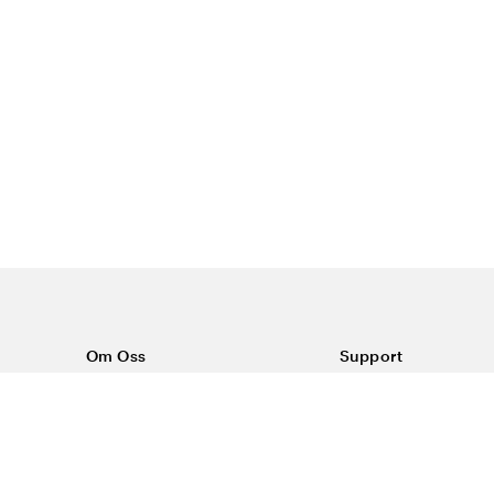
Om Oss
Support
Om Vårdväskan
Kontakta oss
Vår historia
Vanliga frågor
Sponsring
Köpvillkor