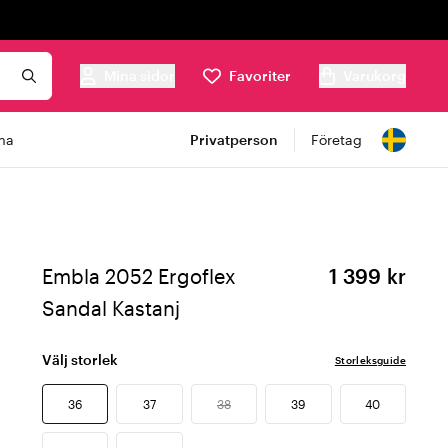
Mina sidor
Favoriter
Varukorg
ma
Privatperson
Företag
Embla 2052 Ergoflex
1 399 kr
Sandal Kastanj
Välj storlek
Storleksguide
36
37
38
39
40