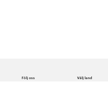
Följ oss
Välj land
Facebook
Sverige
Instagram
Youtube