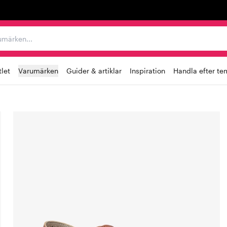
r varumärken...
let
Varumärken
Guider & artiklar
Inspiration
Handla efter te