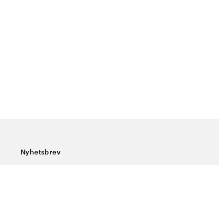
Nyhetsbrev
Prenumerera på vårt nyhetsbrev och ta del av rykande
färska nyheter, speciella erbjudanden, sköna tips och
intressant läsning.
Ange din e-postadress