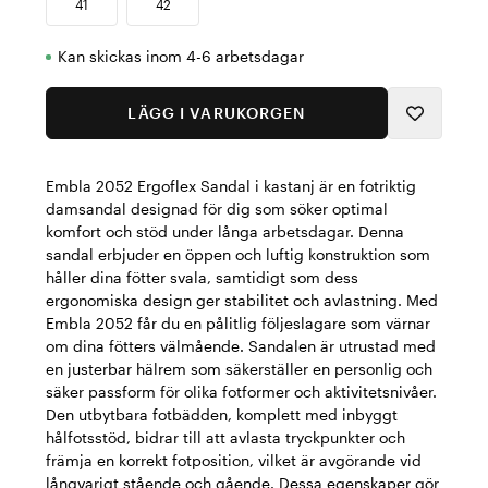
41
42
Kan skickas inom 4-6 arbetsdagar
LÄGG I VARUKORGEN
Embla 2052 Ergoflex Sandal i kastanj är en fotriktig
damsandal designad för dig som söker optimal
komfort och stöd under långa arbetsdagar. Denna
sandal erbjuder en öppen och luftig konstruktion som
håller dina fötter svala, samtidigt som dess
ergonomiska design ger stabilitet och avlastning. Med
Embla 2052 får du en pålitlig följeslagare som värnar
om dina fötters välmående. Sandalen är utrustad med
en justerbar hälrem som säkerställer en personlig och
säker passform för olika fotformer och aktivitetsnivåer.
Den utbytbara fotbädden, komplett med inbyggt
hålfotsstöd, bidrar till att avlasta tryckpunkter och
främja en korrekt fotposition, vilket är avgörande vid
långvarigt stående och gående. Dessa egenskaper gör