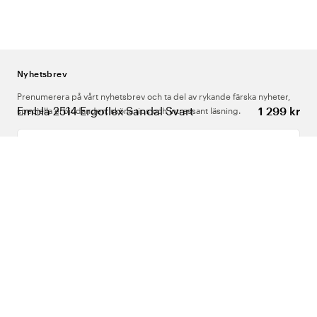
Nyhetsbrev
Prenumerera på vårt nyhetsbrev och ta del av rykande färska nyheter,
Embla 2514 Ergoflex Sandal Svart
1 299 kr
speciella erbjudanden, sköna tips och intressant läsning.
Ange din e-postadress
Om Oss
Support
Följ oss
Sverige