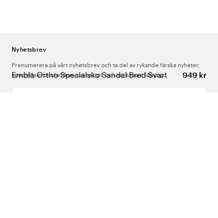
Nyhetsbrev
Prenumerera på vårt nyhetsbrev och ta del av rykande färska nyheter,
Embla Ortho Specialsko Sandal Bred Svart
949 kr
speciella erbjudanden, sköna tips och intressant läsning.
Ange din e-postadress
Om Oss
Support
Följ oss
Sverige