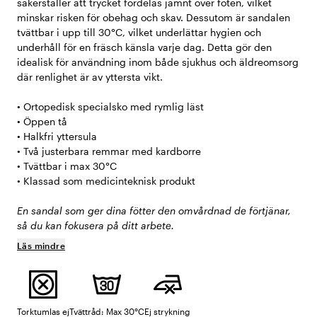
säkerställer att trycket fördelas jämnt över foten, vilket
minskar risken för obehag och skav. Dessutom är sandalen
tvättbar i upp till 30°C, vilket underlättar hygien och
underhåll för en fräsch känsla varje dag. Detta gör den
idealisk för användning inom både sjukhus och äldreomsorg
där renlighet är av yttersta vikt.
• Ortopedisk specialsko med rymlig läst
• Öppen tå
• Halkfri yttersula
• Två justerbara remmar med kardborre
• Tvättbar i max 30°C
• Klassad som medicinteknisk produkt
En sandal som ger dina fötter den omvårdnad de förtjänar,
så du kan fokusera på ditt arbete.
Läs mindre
Torktumlas ej
Tvättråd: Max 30°C
Ej strykning