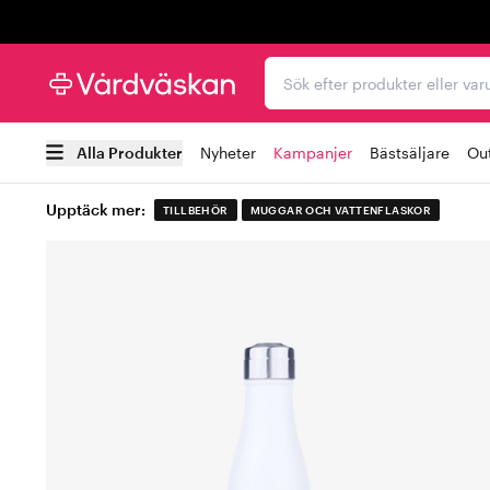
Trustpilot
Sök efter produkter elle
Alla Produkter
Nyheter
Kampanjer
Bästsäljare
Out
Upptäck mer:
TILLBEHÖR
MUGGAR OCH VATTENFLASKOR