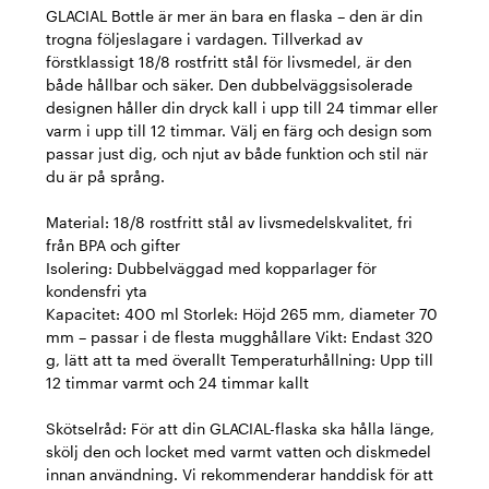
GLACIAL Bottle är mer än bara en flaska – den är din
trogna följeslagare i vardagen. Tillverkad av
förstklassigt 18/8 rostfritt stål för livsmedel, är den
både hållbar och säker. Den dubbelväggsisolerade
designen håller din dryck kall i upp till 24 timmar eller
varm i upp till 12 timmar. Välj en färg och design som
passar just dig, och njut av både funktion och stil när
du är på språng.
Material: 18/8 rostfritt stål av livsmedelskvalitet, fri
från BPA och gifter
Isolering: Dubbelväggad med kopparlager för
kondensfri yta
Kapacitet: 400 ml Storlek: Höjd 265 mm, diameter 70
mm – passar i de flesta mugghållare Vikt: Endast 320
g, lätt att ta med överallt Temperaturhållning: Upp till
12 timmar varmt och 24 timmar kallt
Skötselråd: För att din GLACIAL-flaska ska hålla länge,
skölj den och locket med varmt vatten och diskmedel
innan användning. Vi rekommenderar handdisk för att