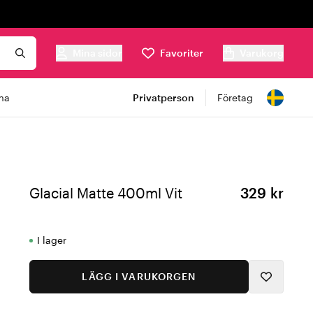
Mina sidor
Favoriter
Varukorg
ma
Privatperson
Företag
Glacial Matte 400ml Vit
329 kr
I lager
LÄGG I VARUKORGEN