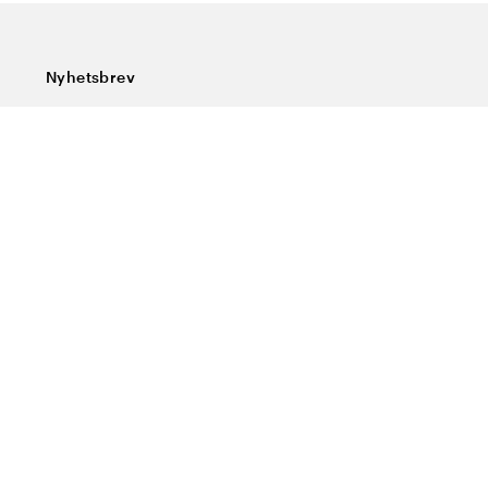
Nyhetsbrev
Prenumerera på vårt nyhetsbrev och ta del av rykande
färska nyheter, speciella erbjudanden, sköna tips och
intressant läsning.
Ange din e-postadress