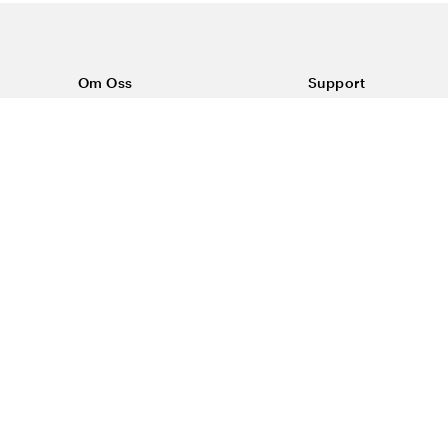
Om Oss
Support
Om Vårdväskan
Kontakta oss
Vår historia
Vanliga frågor
Sponsring
Köpvillkor
Rabattkoder & erbjudanden
Frakt & returer
Blogg
Reklamation
Dataskyddspolicy
Trygg E-handel
#yesvardvaskan