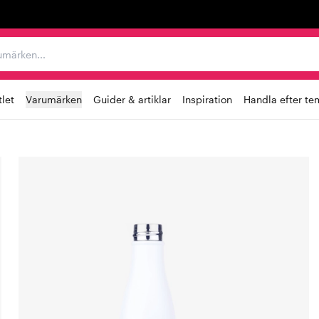
r varumärken...
let
Varumärken
Guider & artiklar
Inspiration
Handla efter te