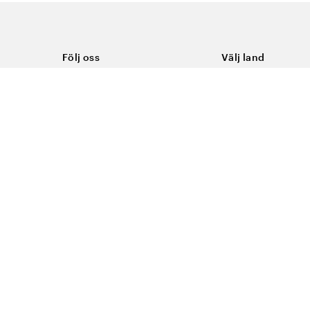
Följ oss
Välj land
Facebook
Sverige
Instagram
Youtube
LinkedIn
TikTok