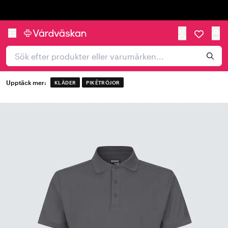
Trustpilot
Upptäck mer:
KLÄDER
PIKÉTRÖJOR