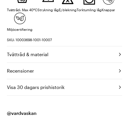
Tvättråd: Max 40°C
Strykning låg
Ej blekning
Torktumling låg
Knappar
Miljöcertifiering
SKU: 10003698-1001-10007
Tvättråd & material
Recensioner
Visa 30 dagars prishistorik
@vardvaskan