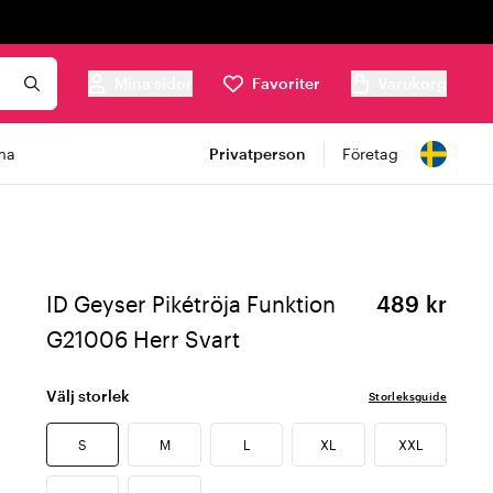
Mina sidor
Favoriter
Varukorg
ma
Privatperson
Företag
ID Geyser Pikétröja Funktion
489 kr
G21006 Herr Svart
Välj storlek
Storleksguide
S
M
L
XL
XXL