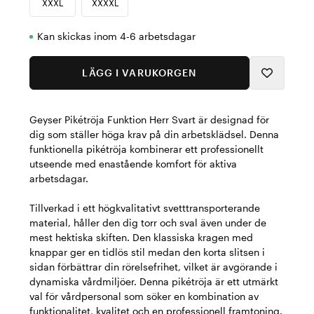
XXXL
XXXXL
Kan skickas inom 4-6 arbetsdagar
LÄGG I VARUKORGEN
Geyser Pikétröja Funktion Herr Svart är designad för
dig som ställer höga krav på din arbetsklädsel. Denna
funktionella pikétröja kombinerar ett professionellt
utseende med enastående komfort för aktiva
arbetsdagar.
Tillverkad i ett högkvalitativt svetttransporterande
material, håller den dig torr och sval även under de
mest hektiska skiften. Den klassiska kragen med
knappar ger en tidlös stil medan den korta slitsen i
sidan förbättrar din rörelsefrihet, vilket är avgörande i
dynamiska vårdmiljöer. Denna pikétröja är ett utmärkt
val för vårdpersonal som söker en kombination av
funktionalitet, kvalitet och en professionell framtoning.