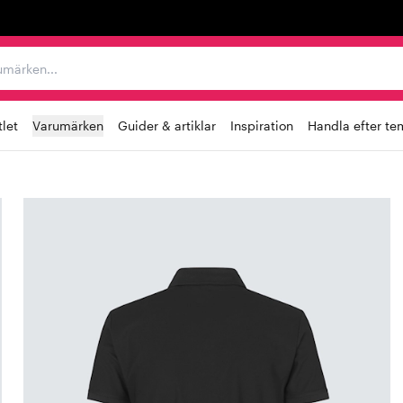
r varumärken...
let
Varumärken
Guider & artiklar
Inspiration
Handla efter te