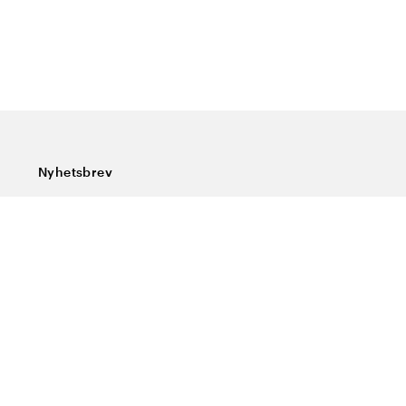
Nyhetsbrev
Prenumerera på vårt nyhetsbrev och ta del av rykande
färska nyheter, speciella erbjudanden, sköna tips och
intressant läsning.
Ange din e-postadress