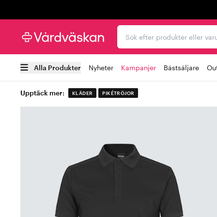
Trustpilot
Sök efter produkter elle
Alla Produkter
Nyheter
Kampanjer
Bästsäljare
Out
Upptäck mer:
KLÄDER
PIKÉTRÖJOR