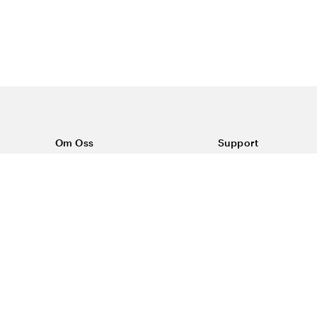
Om Oss
Support
Om Vårdväskan
Kontakta oss
Vår historia
Vanliga frågor
Sponsring
Köpvillkor
Rabattkoder & erbjudanden
Frakt & returer
Blogg
Reklamation
Dataskyddspolicy
Trygg E-handel