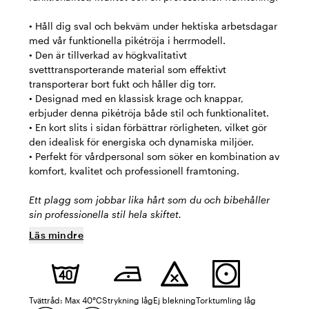
• Håll dig sval och bekväm under hektiska arbetsdagar
med vår funktionella pikétröja i herrmodell.
• Den är tillverkad av högkvalitativt
svetttransporterande material som effektivt
transporterar bort fukt och håller dig torr.
• Designad med en klassisk krage och knappar,
erbjuder denna pikétröja både stil och funktionalitet.
• En kort slits i sidan förbättrar rörligheten, vilket gör
den idealisk för energiska och dynamiska miljöer.
• Perfekt för vårdpersonal som söker en kombination av
komfort, kvalitet och professionell framtoning.
Ett plagg som jobbar lika hårt som du och bibehåller
sin professionella stil hela skiftet.
Läs mindre
Tvättråd: Max 40°C
Strykning låg
Ej blekning
Torktumling låg