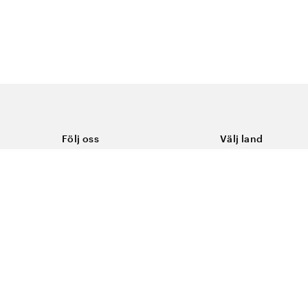
Följ oss
Välj land
Facebook
Sverige
Instagram
Youtube
LinkedIn
TikTok