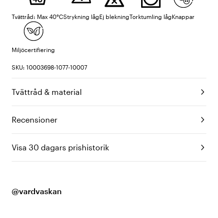
Tvättråd: Max 40°C
Strykning låg
Ej blekning
Torktumling låg
Knappar
Miljöcertifiering
SKU: 10003698-1077-10007
Tvättråd & material
Recensioner
Visa 30 dagars prishistorik
@vardvaskan