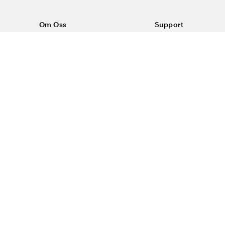
Om Oss
Support
Om Vårdväskan
Kontakta oss
Vår historia
Vanliga frågor
Sponsring
Köpvillkor
Rabattkoder & erbjudanden
Frakt & returer
Blogg
Reklamation
Dataskyddspolicy
Trygg E-handel
#yesvardvaskan