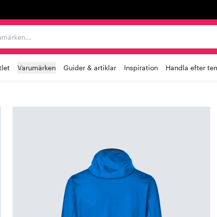
r varumärken...
let
Varumärken
Guider & artiklar
Inspiration
Handla efter te