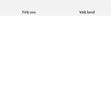
Följ oss
Välj land
Facebook
Sverige
Instagram
Youtube
LinkedIn
TikTok