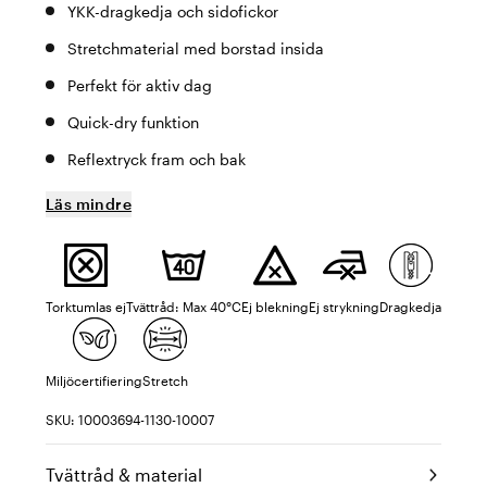
YKK-dragkedja och sidofickor
Stretchmaterial med borstad insida
Perfekt för aktiv dag
Quick-dry funktion
Reflextryck fram och bak
Läs mindre
Torktumlas ej
Tvättråd: Max 40°C
Ej blekning
Ej strykning
Dragkedja
Miljöcertifiering
Stretch
SKU: 10003694-1130-10007
Tvättråd & material