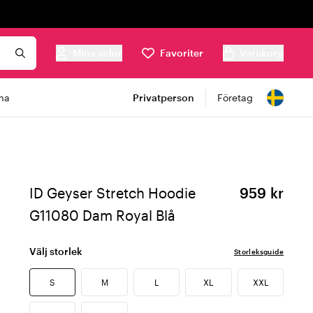
Mina sidor
Favoriter
Varukorg
ma
Privatperson
Företag
ID Geyser Stretch Hoodie
959 kr
G11080 Dam Royal Blå
Välj storlek
Storleksguide
S
M
L
XL
XXL