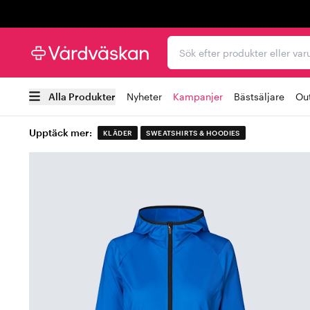
Trustpilot
Sök efter produkter elle
Alla Produkter
Nyheter
Kampanjer
Bästsäljare
Out
Upptäck mer:
KLÄDER
SWEATSHIRTS & HOODIES