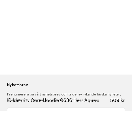
Nyhetsbrev
Prenumerera på vårt nyhetsbrev och ta del av rykande färska nyheter,
ID Identity Core Hoodie 0636 Herr Aqua
509 kr
speciella erbjudanden, sköna tips och intressant läsning.
Ange din e-postadress