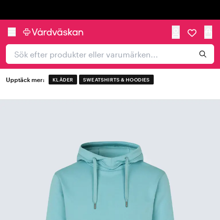
Trustpilot
Upptäck mer:
KLÄDER
SWEATSHIRTS & HOODIES