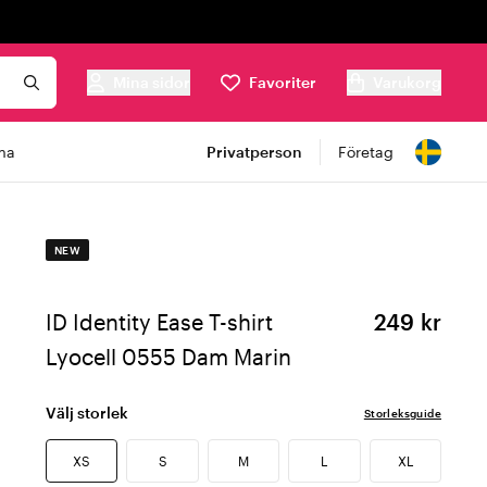
Mina sidor
Favoriter
Varukorg
ma
Privatperson
Företag
NEW
ID Identity Ease T-shirt
249 kr
Lyocell 0555 Dam Marin
Välj storlek
Storleksguide
XS
S
M
L
XL