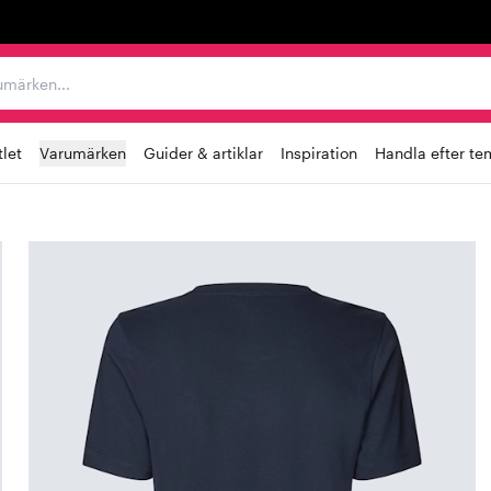
r varumärken...
let
Varumärken
Guider & artiklar
Inspiration
Handla efter te