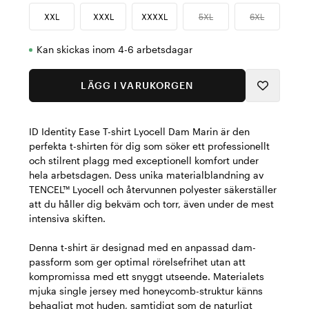
XXL
XXXL
XXXXL
5XL
6XL
Kan skickas inom 4-6 arbetsdagar
LÄGG I VARUKORGEN
ID Identity Ease T-shirt Lyocell Dam Marin är den
perfekta t-shirten för dig som söker ett professionellt
och stilrent plagg med exceptionell komfort under
hela arbetsdagen. Dess unika materialblandning av
TENCEL™ Lyocell och återvunnen polyester säkerställer
att du håller dig bekväm och torr, även under de mest
intensiva skiften.
Denna t-shirt är designad med en anpassad dam-
passform som ger optimal rörelsefrihet utan att
kompromissa med ett snyggt utseende. Materialets
mjuka single jersey med honeycomb-struktur känns
behagligt mot huden, samtidigt som de naturligt