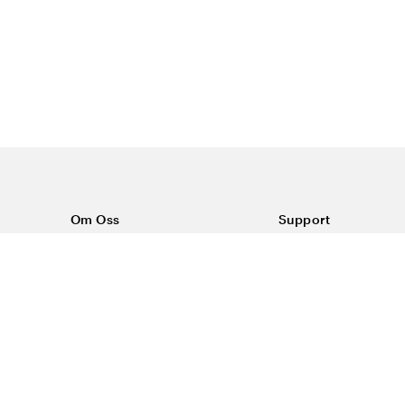
Om Oss
Support
Om Vårdväskan
Kontakta oss
Vår historia
Vanliga frågor
Sponsring
Köpvillkor
Rabattkoder & erbjudanden
Frakt & returer
Blogg
Reklamation
Dataskyddspolicy