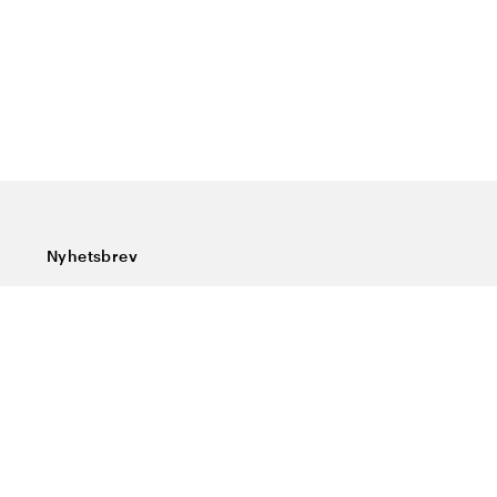
Nyhetsbrev
Prenumerera på vårt nyhetsbrev och ta del av rykande
färska nyheter, speciella erbjudanden, sköna tips och
intressant läsning.
Ange din e-postadress