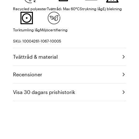
Recycled polyester
Tvättråd: Max 60°C
Strykning låg
Ej blekning
Torktumling låg
Miljöcertifiering
SKU: 10004261-1067-10005
Tvättråd & material
Recensioner
Visa 30 dagars prishistorik