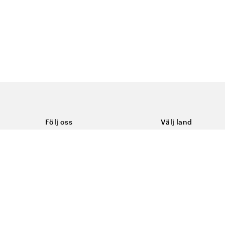
Följ oss
Välj land
Facebook
Sverige
Instagram
Youtube
LinkedIn
TikTok