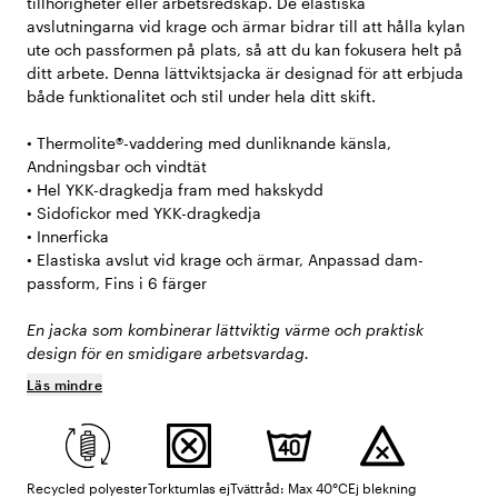
tillhörigheter eller arbetsredskap. De elastiska
avslutningarna vid krage och ärmar bidrar till att hålla kylan
ute och passformen på plats, så att du kan fokusera helt på
ditt arbete. Denna lättviktsjacka är designad för att erbjuda
både funktionalitet och stil under hela ditt skift.
• Thermolite®-vaddering med dunliknande känsla,
Andningsbar och vindtät
• Hel YKK-dragkedja fram med hakskydd
• Sidofickor med YKK-dragkedja
• Innerficka
• Elastiska avslut vid krage och ärmar, Anpassad dam-
passform, Fins i 6 färger
En jacka som kombinerar lättviktig värme och praktisk
design för en smidigare arbetsvardag.
Läs mindre
Recycled polyester
Torktumlas ej
Tvättråd: Max 40°C
Ej blekning