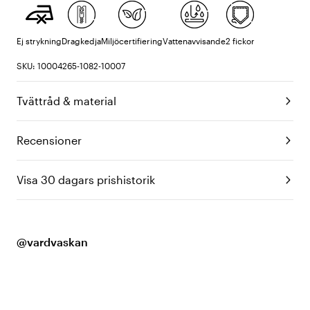
Ej strykning
Dragkedja
Miljöcertifiering
Vattenavvisande
2 fickor
SKU: 10004265-1082-10007
Tvättråd & material
Recensioner
Visa 30 dagars prishistorik
@vardvaskan