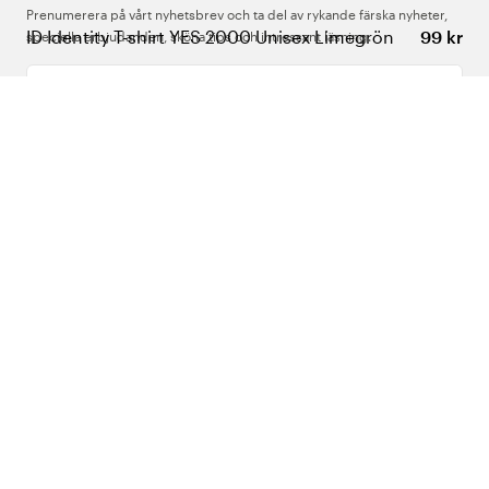
Prenumerera på vårt nyhetsbrev och ta del av rykande färska nyheter,
ID Identity T-shirt YES 2000 Unisex Limegrön
99 kr
speciella erbjudanden, sköna tips och intressant läsning.
Ange din e-postadress
Om Oss
Support
Följ oss
Sverige