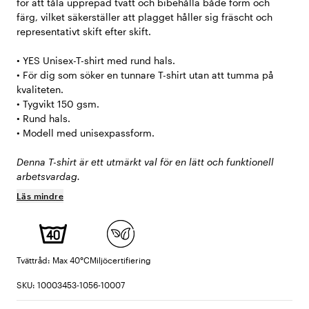
för att tåla upprepad tvätt och bibehålla både form och
färg, vilket säkerställer att plagget håller sig fräscht och
representativt skift efter skift.
• YES Unisex-T-shirt med rund hals.
• För dig som söker en tunnare T-shirt utan att tumma på
kvaliteten.
• Tygvikt 150 gsm.
• Rund hals.
• Modell med unisexpassform.
Denna T-shirt är ett utmärkt val för en lätt och funktionell
arbetsvardag.
Läs mindre
Tvättråd: Max 40°C
Miljöcertifiering
SKU: 10003453-1056-10007