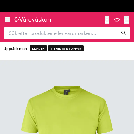
Trustpilot
Upptäck mer:
KLÄDER
T-SHIRTS & TOPPAR