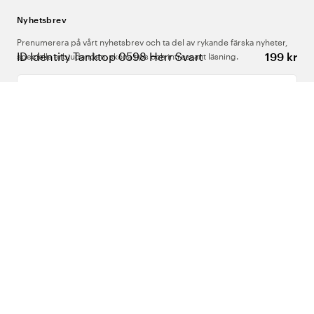
Nyhetsbrev
Prenumerera på vårt nyhetsbrev och ta del av rykande färska nyheter,
ID Identity Tanktop 0598 Herr Svart
199 kr
speciella erbjudanden, sköna tips och intressant läsning.
Ange din e-postadress
Om Oss
Support
Följ oss
Sverige