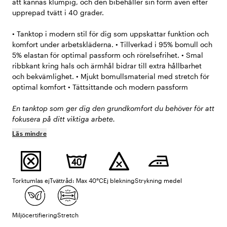
att kännas klumpig, och den bibehåller sin form även efter
upprepad tvätt i 40 grader.
• Tanktop i modern stil för dig som uppskattar funktion och
komfort under arbetskläderna. • Tillverkad i 95% bomull och
5% elastan för optimal passform och rörelsefrihet. • Smal
ribbkant kring hals och ärmhål bidrar till extra hållbarhet
och bekvämlighet. • Mjukt bomullsmaterial med stretch för
optimal komfort • Tättsittande och modern passform
En tanktop som ger dig den grundkomfort du behöver för att
fokusera på ditt viktiga arbete.
Läs mindre
Torktumlas ej
Tvättråd: Max 40°C
Ej blekning
Strykning medel
Miljöcertifiering
Stretch