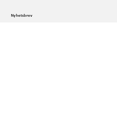
Nyhetsbrev
Prenumerera på vårt nyhetsbrev och ta del av rykande
färska nyheter, speciella erbjudanden, sköna tips och
intressant läsning.
Ange din e-postadress