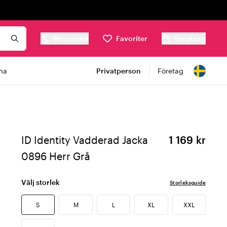
Mina sidor
Favoriter
Varukorg
ma
Privatperson
Företag
ID Identity Vadderad Jacka
1 169 kr
0896 Herr Grå
Välj storlek
Storleksguide
S
M
L
XL
XXL