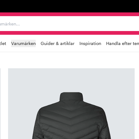
r varumärken...
let
Varumärken
Guider & artiklar
Inspiration
Handla efter te