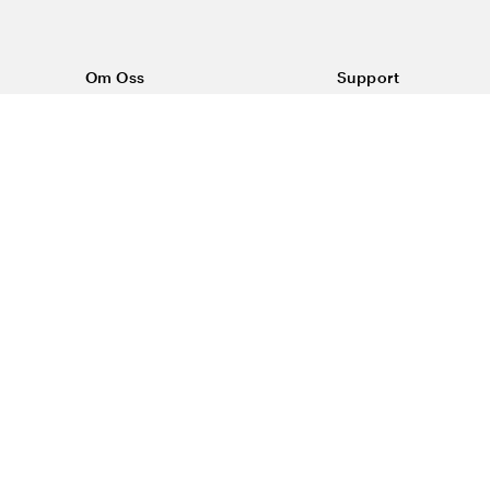
Om Oss
Support
Om Vårdväskan
Kontakta oss
Vår historia
Vanliga frågor
Sponsring
Köpvillkor
Rabattkoder & erbjudanden
Frakt & returer
Blogg
Reklamation
Dataskyddspolicy
Trygg E-handel
#yesvardvaskan