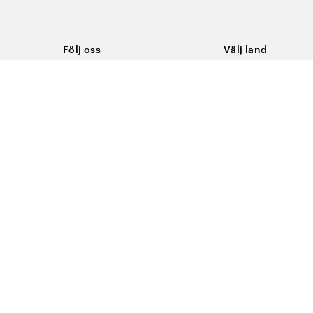
Följ oss
Välj land
Facebook
Sverige
Instagram
Youtube
LinkedIn
TikTok