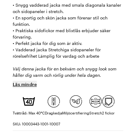
• Snygg vadderad jacka med smala diagonala kanaler
och sidopaneler i stretch.
• En sportig och skön jacka som förenar stil och
funktion.
• Praktiska sidofickor med blixtlås erbjuder säker
förvaring.
• Perfekt jacka för dig som är aktiv.
• Vadderad jacka Stretchiga sidopaneler för
rörelsefrihet Lämplig för vardag och arbete
Välj denna jacka för en bekväm och snygg look som
håller dig varm och rörlig under hela dagen.
Läs mindre
Tvättråd: Max 40°C
Dragkedja
Miljöcertifiering
Stretch
2 fickor
SKU: 10003443-1001-10007