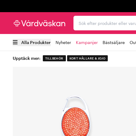
Trustpilot
Sök efter produkter elle
Alla Produkter
Nyheter
Kampanjer
Bästsäljare
Out
Upptäck mer:
TILLBEHÖR
KORT HÅLLARE & JOJO