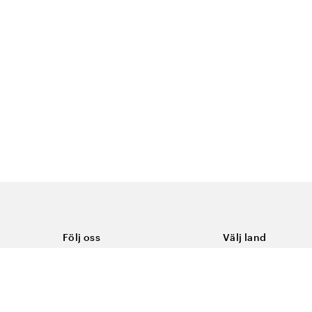
Följ oss
Välj land
Facebook
Sverige
Instagram
Youtube