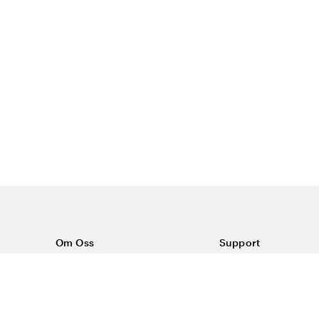
Om Oss
Support
Om Vårdväskan
Kontakta oss
Vår historia
Vanliga frågor
Sponsring
Köpvillkor