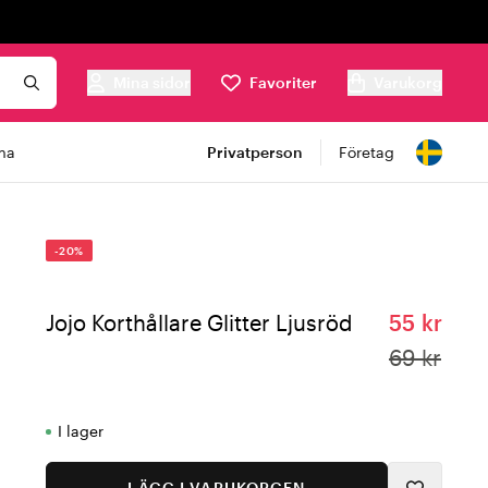
Mina sidor
Favoriter
Varukorg
ma
Privatperson
Företag
-20%
Jojo Korthållare Glitter Ljusröd
55 kr
69 kr
I lager
LÄGG I VARUKORGEN