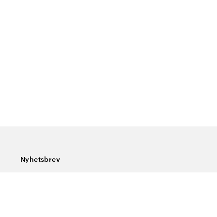
Nyhetsbrev
Prenumerera på vårt nyhetsbrev och ta del av rykande
färska nyheter, speciella erbjudanden, sköna tips och
intressant läsning.