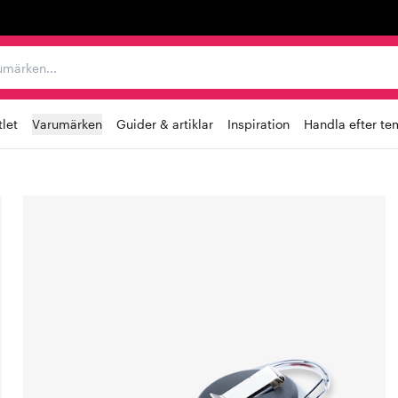
r varumärken...
let
Varumärken
Guider & artiklar
Inspiration
Handla efter te