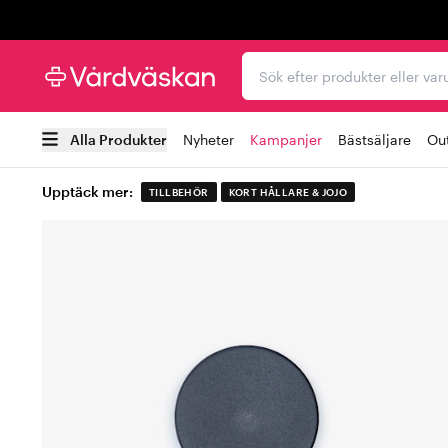
Trustpilot
Sök efter produkter elle
Alla Produkter
Nyheter
Kampanjer
Bästsäljare
Out
Upptäck mer:
TILLBEHÖR
KORT HÅLLARE & JOJO