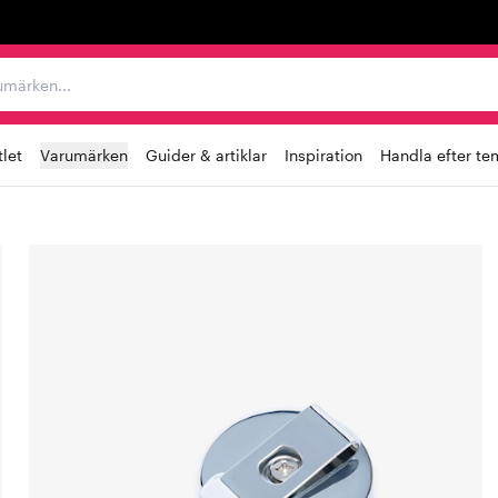
r varumärken...
let
Varumärken
Guider & artiklar
Inspiration
Handla efter te