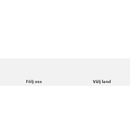
Följ oss
Välj land
Facebook
Sverige
Instagram
Youtube
LinkedIn
TikTok