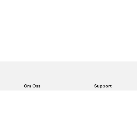
Om Oss
Support
Om Vårdväskan
Kontakta oss
Vår historia
Vanliga frågor
Sponsring
Köpvillkor
Rabattkoder & erbjudanden
Frakt & returer
Blogg
Reklamation