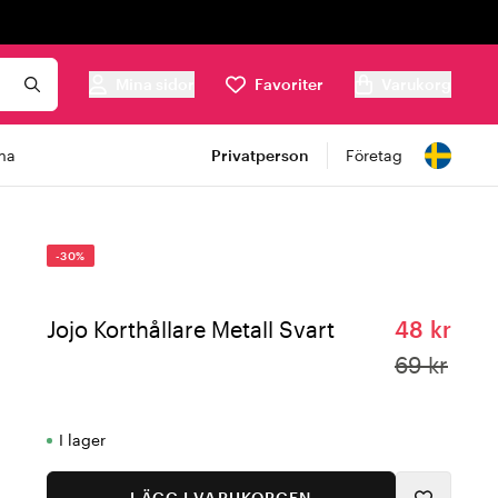
Mina sidor
Favoriter
Varukorg
ma
Privatperson
Företag
-30%
Jojo Korthållare Metall Svart
48 kr
69 kr
I lager
LÄGG I VARUKORGEN