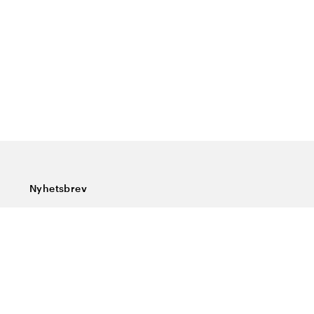
Nyhetsbrev
Prenumerera på vårt nyhetsbrev och ta del av rykande
färska nyheter, speciella erbjudanden, sköna tips och
intressant läsning.
Ange din e-postadress