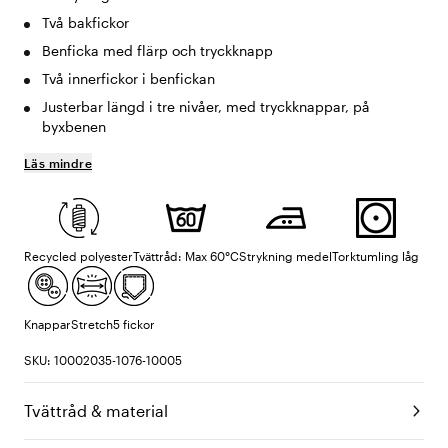
Två bakfickor
Benficka med flärp och tryckknapp
Två innerfickor i benfickan
Justerbar längd i tre nivåer, med tryckknappar, på
byxbenen
Läs mindre
Recycled polyester
Tvättråd: Max 60°C
Strykning medel
Torktumling låg
Knappar
Stretch
5 fickor
SKU: 10002035-1076-10005
Tvättråd & material