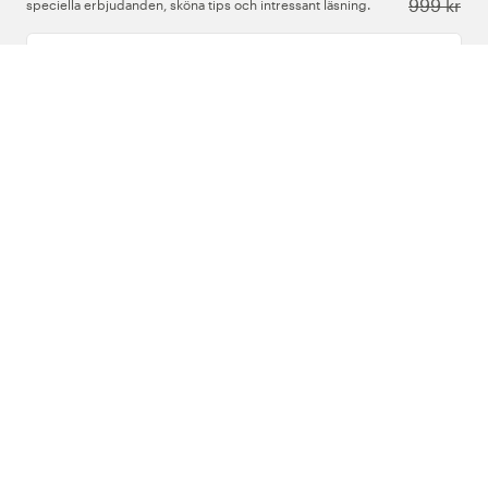
999 kr
speciella erbjudanden, sköna tips och intressant läsning.
Ange din e-postadress
Om Oss
Support
Följ oss
Sverige
Copyright © 2026 , Vårdväskan