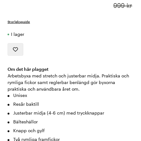
999 kr
Storleksguide
I lager
Om det här plagget
Arbetsbyxa med stretch och justerbar midja. Praktiska och
rymliga fickor samt reglerbar benlängd gör byxorna
praktiska och användbara året om.
Unisex
Resår baktill
Justerbar midja (4-6 cm) med tryckknappar
Bälteshällor
Knapp och gylf
Två rymliga framfickor