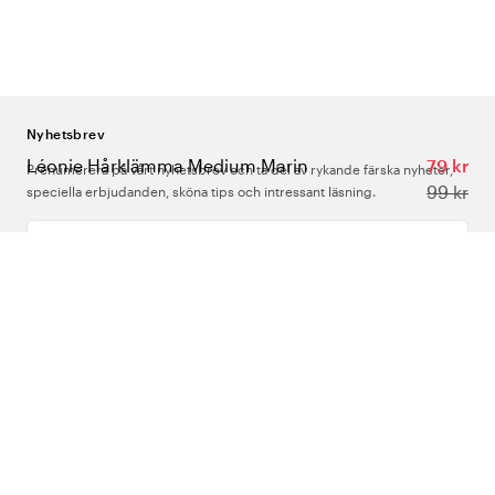
Nyhetsbrev
Léonie Hårklämma Medium Marin
79 kr
Prenumerera på vårt nyhetsbrev och ta del av rykande färska nyheter,
99 kr
speciella erbjudanden, sköna tips och intressant läsning.
Ange din e-postadress
Om Oss
Support
Följ oss
Sverige