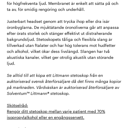
för högfrekventa ljud. Membranet är enkelt att sätta på och
ta av, för smidig rengöring och underhåll.
Justerbart headset genom att trycka ihop eller dra isär
öronbyglarna. De mjuktätande öronoliverna går att anpassa
efter örats storlek och stänger effektivt ut distraherande
bakgrundsljud. Stetoskopets tåliga och flexibla slang är
tillverkad utan ftalater och har hög tolerans mot hudfetter
och alkohol, vilket ökar dess livslängd. Slangen har två
akustiska kanaler, vilket ger otrolig akustik utan störande
ljud.
Se alltid till att köpa ett Littmann stetoskop från en
auktoriserad svensk återförsäljare då det finns många kopior
på marknaden. Vårdväskan är auktoriserad återförsäljare av
Solventum™ Littmann® stetoskop.
Skötselråd:
Rengör ditt stetoskop mellan varje patient med 70%
isopropylalkohol eller en engångsservett.