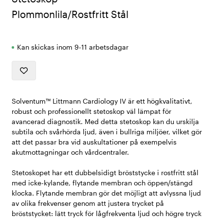
Plommonlila/Rostfritt Stål
Kan skickas inom 9-11 arbetsdagar
Solventum™ Littmann Cardiology IV är ett högkvalitativt,
robust och professionellt stetoskop väl lämpat för
avancerad diagnostik. Med detta stetoskop kan du urskilja
subtila och svårhörda ljud, även i bullriga miljöer, vilket gör
att det passar bra vid auskultationer på exempelvis
akutmottagningar och vårdcentraler.
Stetoskopet har ett dubbelsidigt bröststycke i rostfritt stål
med icke-kylande, flytande membran och öppen/stängd
klocka. Flytande membran gör det möjligt att avlyssna ljud
av olika frekvenser genom att justera trycket på
bröststycket: lätt tryck för lågfrekventa ljud och högre tryck