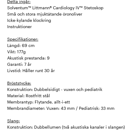
Detta ingår:
Solventum™ Littmann® Cardiology IV™ Stetoskop
Små och stora mjuktätande öronoliver
Icke-kylande klockring
Instruktioner
Specifikationer:
Längd: 69 cm
Vikt: 177g
Akustisk prestanda: 9
Garanti: 7 år
Livstid: Håller runt 30 år
Bröststycke:
Konstruktion: Dubbelsidigt - vuxen och pediatrik
Material: Rostfritt stål
Membrantyp: Flytande, allt-i-ett
Membrandiameter: Vuxen: 43 mm / Pediatrisk: 33 mm
Slang:
Konstruktion: Dubbellumen (två akustiska kanaler i slangen)