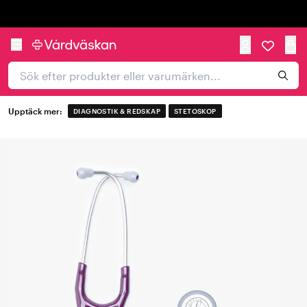
Trustpilot
Upptäck mer:
DIAGNOSTIK & REDSKAP
STETOSKOP