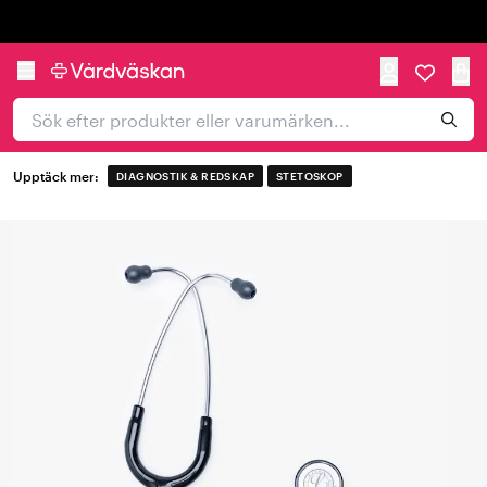
Trustpilot
Upptäck mer:
DIAGNOSTIK & REDSKAP
STETOSKOP