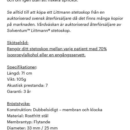
Se alltid till att köpa ett Littmann stetoskop från en
auktoriserad svensk återförsäljare då det finns många kopior
på marknaden. Vårdväskan är auktoriserad återförsäljare av
Solventum™ Littmann® stetoskop.
Skötselråd:
Rengör ditt stetoskop mellan varje patient med 70%
isopropylalkohol eller en engångsservett.
Specifikationer
:
Längd: 71 cm
Vikt: 105g
Akustisk prestanda: 7
Garanti: 3 år
Bröststycke:
Konstruktion: Dubbelsidigt – membran och klocka
Material: Rostfritt stål
Membrantyp: Flytande
Diameter: 33 mm / 25 mm