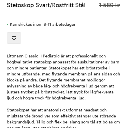
Stetoskop Svart/Rostfritt Stål
1 589 kr
Kan skickas inom 9-11 arbetsdagar
Littmann Classic II Pediatric är ett professionellt och
högkvalitativt stetoskop anpassat för auskultationer av barn
och mindre patienter. Stetoskopet har ett bröststycke i
mindre utförande, med flytande membran på ena sidan och
klocka på andra. Det flytande membranet möjliggör
avlyssning av både låg- och högfrekventa ljud genom att
justera trycket på bröststycket: lätt tryck för lågfrekventa
ljud och högre tryck för högfrekventa ljud.
Stetoskopet har ett anatomiskt utformat headset och
mjuktätande öronoliver som effektivt stänger ute störande
bakgrundsljud. Tålig och flexibel slang som tål att böjas om
och om igen utan att riskera sprickor.