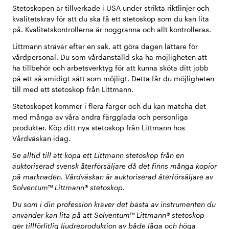
Stetoskopen är tillverkade i USA under strikta riktlinjer och
kvalitetskrav för att du ska få ett stetoskop som du kan lita
på. Kvalitetskontrollerna är noggranna och allt kontrolleras.
Littmann strävar efter en sak, att göra dagen lättare för
vårdpersonal. Du som vårdanställd ska ha möjligheten att
ha tillbehör och arbetsverktyg för att kunna sköta ditt jobb
på ett så smidigt sätt som möjligt. Detta får du möjligheten
till med ett stetoskop från Littmann.
Stetoskopet kommer i flera färger och du kan matcha det
med många av våra andra färgglada och personliga
produkter. Köp ditt nya stetoskop från Littmann hos
Vårdväskan idag.
Se alltid till att köpa ett Littmann stetoskop från en
auktoriserad svensk återförsäljare då det finns många kopior
på marknaden. Vårdväskan är auktoriserad återförsäljare av
Solventum™ Littmann® stetoskop.
Du som i din profession kräver det bästa av instrumenten du
använder kan lita på att Solventum™ Littmann® stetoskop
ger tillförlitlig ljudreproduktion av både låga och höga