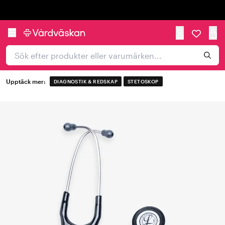
Trustpilot
Upptäck mer:
DIAGNOSTIK & REDSKAP
STETOSKOP