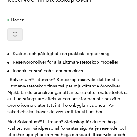
I lager
Kvalitet och pålitlighet i en praktisk förpackning
Reservöronoliver för alla Littman-stetoskop modeller
Innehåller små och stora öronoliver
I Solventum™ Littmann® Stetoskop reservdelskit för alla
Littmann-stetoskop finns två par mjuktätande öronoliver.
Mjuktätande öronoliver går att anpassa efter örats storlek så
att ljud stängs ute effektivt och passformen blir bekväm.
Öronoliverna sluter tätt intill öronbyglarnas ändar. Av
säkerhetsskäl kräver de viss kraft för att tas bort.
Med Solventum™ Littmann® Stetoskop får du den höga
kvalitet som vårdpersonal förväntar sig. Varje reservdel och
tillbehör uppfyller samma höga standard. Reservdelar och