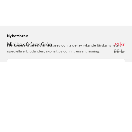
Nyhetsbrev
Minibox 8-fack Grön
74 kr
Prenumerera på vårt nyhetsbrev och ta del av rykande färska nyheter,
99 kr
speciella erbjudanden, sköna tips och intressant läsning.
Ange din e-postadress
Om Oss
Support
Följ oss
Sverige