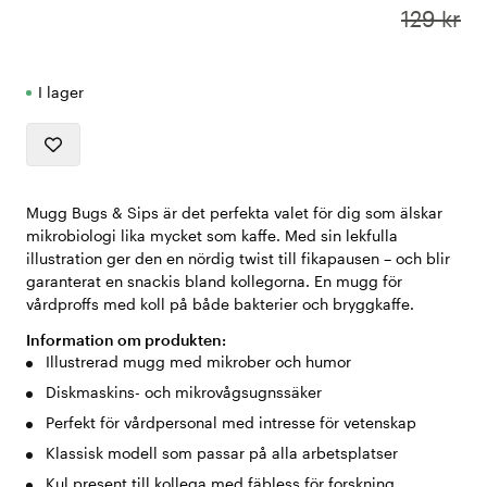
129 kr
I lager
Mugg Bugs & Sips är det perfekta valet för dig som älskar
mikrobiologi lika mycket som kaffe. Med sin lekfulla
illustration ger den en nördig twist till fikapausen – och blir
garanterat en snackis bland kollegorna. En mugg för
vårdproffs med koll på både bakterier och bryggkaffe.
Information om produkten:
Illustrerad mugg med mikrober och humor
Diskmaskins- och mikrovågsugnssäker
Perfekt för vårdpersonal med intresse för vetenskap
Klassisk modell som passar på alla arbetsplatser
Kul present till kollega med fäbless för forskning