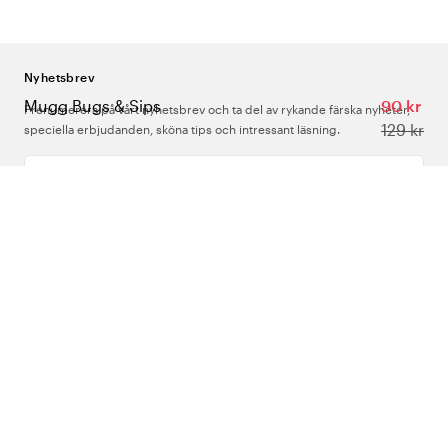
Nyhetsbrev
Mugg Bugs & Sips​
90 kr
Prenumerera på vårt nyhetsbrev och ta del av rykande färska nyheter,
129 kr
speciella erbjudanden, sköna tips och intressant läsning.
Ange din e-postadress
Om Oss
Support
Följ oss
Sverige