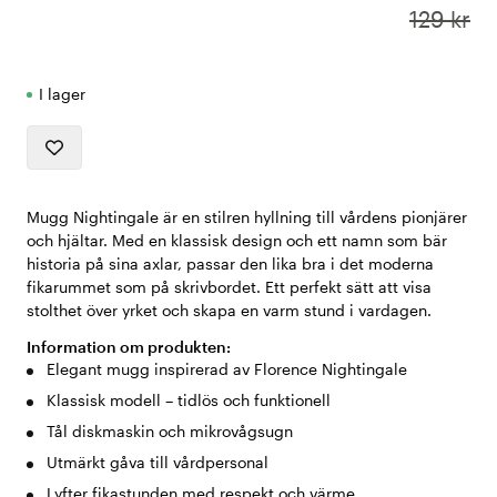
129 kr
I lager
Mugg Nightingale är en stilren hyllning till vårdens pionjärer
och hjältar. Med en klassisk design och ett namn som bär
historia på sina axlar, passar den lika bra i det moderna
fikarummet som på skrivbordet. Ett perfekt sätt att visa
stolthet över yrket och skapa en varm stund i vardagen.
Information om produkten:
Elegant mugg inspirerad av Florence Nightingale
Klassisk modell – tidlös och funktionell
Tål diskmaskin och mikrovågsugn
Utmärkt gåva till vårdpersonal
Lyfter fikastunden med respekt och värme