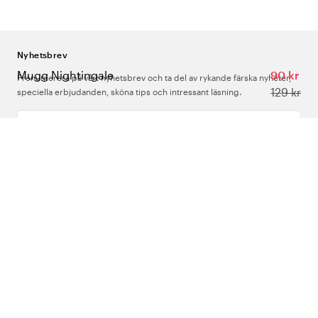
Nyhetsbrev
Mugg Nightingale​
90 kr
Prenumerera på vårt nyhetsbrev och ta del av rykande färska nyheter,
129 kr
speciella erbjudanden, sköna tips och intressant läsning.
Ange din e-postadress
Om Oss
Support
Följ oss
Sverige