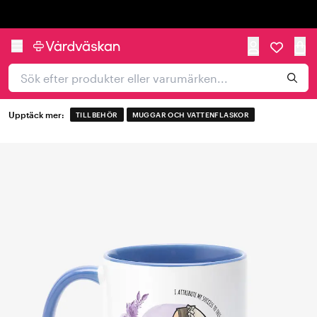
Trustpilot
Upptäck mer:
TILLBEHÖR
MUGGAR OCH VATTENFLASKOR