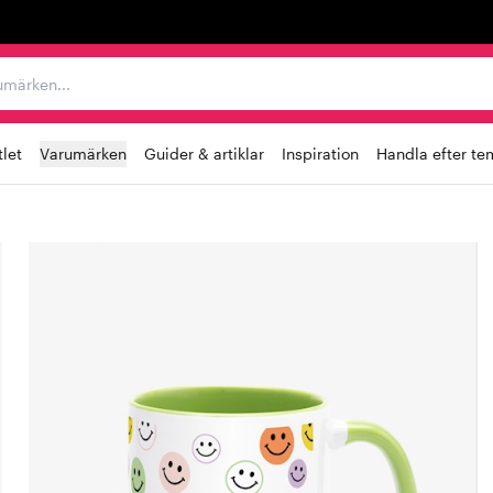
r varumärken...
let
Varumärken
Guider & artiklar
Inspiration
Handla efter te