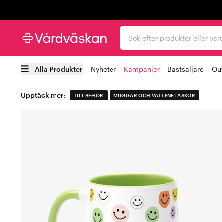
Trustpilot
Sök efter produkter elle
Alla Produkter
Nyheter
Kampanjer
Bästsäljare
Out
Upptäck mer:
TILLBEHÖR
MUGGAR OCH VATTENFLASKOR