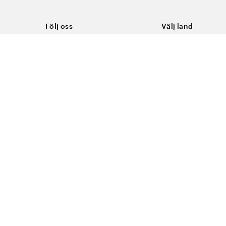
Följ oss
Välj land
Facebook
Sverige
Instagram
Youtube
LinkedIn
TikTok