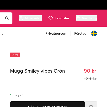
Mina sidor
Favoriter
Varukorg
ma
Privatperson
Företag
-30%
Mugg Smiley vibes Grön
90 kr
129 kr
I lager
LÄGG I VARUKORGEN