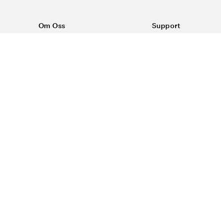
Om Oss
Support
Om Vårdväskan
Kontakta oss
Vår historia
Vanliga frågor
Sponsring
Köpvillkor
Rabattkoder & erbjudanden
Frakt & returer
Blogg
Reklamation
Dataskyddspolicy
Trygg E-handel
#yesvardvaskan