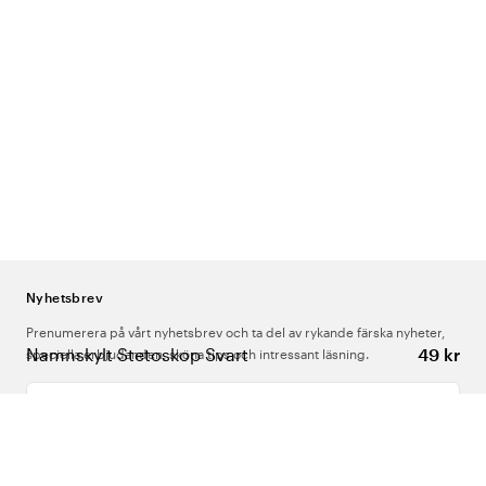
Nyhetsbrev
Prenumerera på vårt nyhetsbrev och ta del av rykande färska nyheter,
Namnskylt Stetoskop Svart
49 kr
speciella erbjudanden, sköna tips och intressant läsning.
Ange din e-postadress
Om Oss