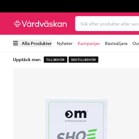
Trustpilot
Sök efter produkter elle
Alla Produkter
Nyheter
Kampanjer
Bästsäljare
Out
Upptäck mer:
TILLBEHÖR
SKOTILLBEHÖR