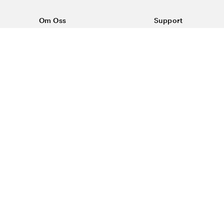
Om Oss
Support
Om Vårdväskan
Kontakta oss
Vår historia
Vanliga frågor
Sponsring
Köpvillkor
Rabattkoder & erbjudanden
Frakt & returer
Blogg
Reklamation
Dataskyddspolicy
Trygg E-handel
#yesvardvaskan