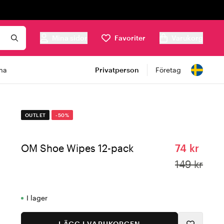
Mina sidor
Favoriter
Varukorg
ma
Privatperson
Företag
OUTLET
-50%
OM Shoe Wipes 12-pack
74 kr
149 kr
I lager
LÄGG I VARUKORGEN