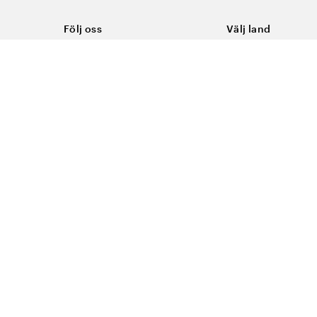
Följ oss
Välj land
Facebook
Sverige
Instagram
Youtube
LinkedIn
TikTok