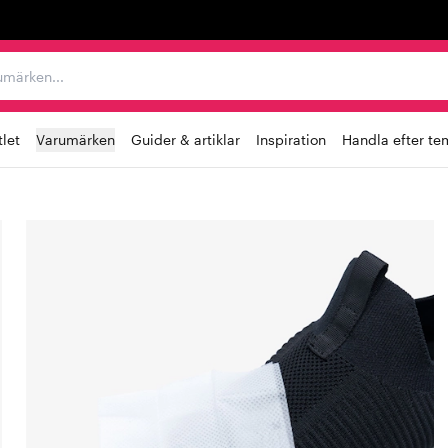
r varumärken...
let
Varumärken
Guider & artiklar
Inspiration
Handla efter te