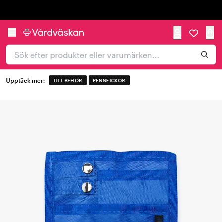
Trustpilot
Upptäck mer:
TILLBEHÖR
PENNFICKOR