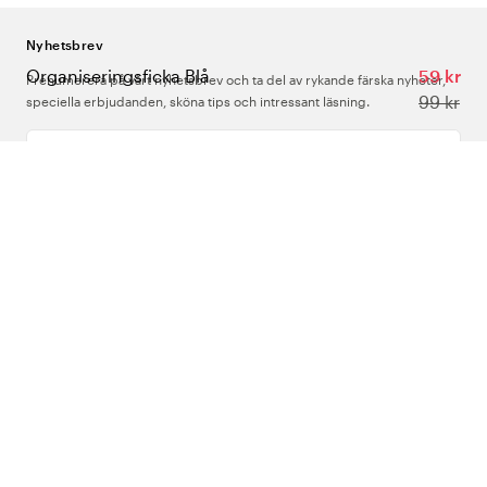
Nyhetsbrev
Organiseringsficka Blå
59 kr
Prenumerera på vårt nyhetsbrev och ta del av rykande färska nyheter,
99 kr
speciella erbjudanden, sköna tips och intressant läsning.
Ange din e-postadress
Om Oss
Support
Följ oss
Sverige