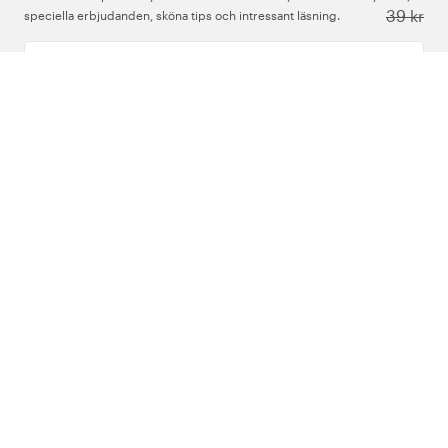
39 kr
speciella erbjudanden, sköna tips och intressant läsning.
Ange din e-postadress
Om Oss
Support
Följ oss
Sverige