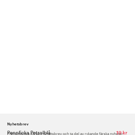
Nyhetsbrev
Pennficka Petrolblå
19 kr
Prenumerera på vårt nyhetsbrev och ta del av rykande färska nyheter,