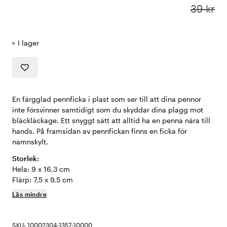
39 kr
I lager
En färgglad pennficka i plast som ser till att dina pennor
inte försvinner samtidigt som du skyddar dina plagg mot
bläckläckage. Ett snyggt sätt att alltid ha en penna nära till
hands. På framsidan av pennfickan finns en ficka för
namnskylt.
Storlek:
Hela: 9 x 16,3 cm
Flärp: 7,5 x 9,5 cm
Läs mindre
SKU: 10002304-1357-10000