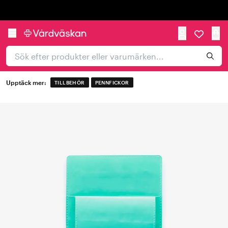
Trustpilot
Upptäck mer:
TILLBEHÖR
PENNFICKOR