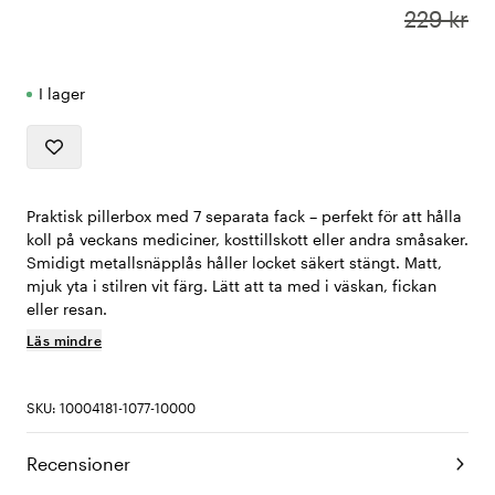
229 kr
I lager
Praktisk pillerbox med 7 separata fack – perfekt för att hålla
koll på veckans mediciner, kosttillskott eller andra småsaker.
Smidigt metallsnäpplås håller locket säkert stängt. Matt,
mjuk yta i stilren vit färg. Lätt att ta med i väskan, fickan
eller resan.
Läs mindre
SKU: 10004181-1077-10000
Recensioner