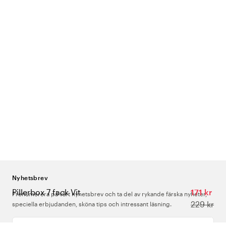
Nyhetsbrev
Pillerbox 7 fack Vit
171 kr
Prenumerera på vårt nyhetsbrev och ta del av rykande färska nyheter,
229 kr
speciella erbjudanden, sköna tips och intressant läsning.
Ange din e-postadress