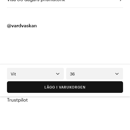
@vardvaskan
Vit
36
LÄGG I VARUKORGEN
Trustpilot