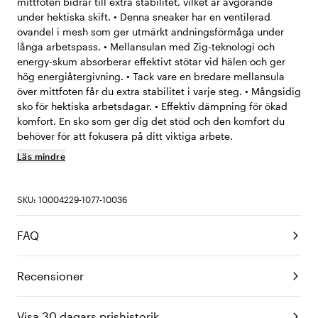
mittfoten bidrar till extra stabilitet, vilket är avgörande
under hektiska skift. • Denna sneaker har en ventilerad
ovandel i mesh som ger utmärkt andningsförmåga under
långa arbetspass. • Mellansulan med Zig-teknologi och
energy-skum absorberar effektivt stötar vid hälen och ger
hög energiåtergivning. • Tack vare en bredare mellansula
över mittfoten får du extra stabilitet i varje steg. • Mångsidig
sko för hektiska arbetsdagar. • Effektiv dämpning för ökad
komfort. En sko som ger dig det stöd och den komfort du
behöver för att fokusera på ditt viktiga arbete.
Läs mindre
SKU: 10004229-1077-10036
FAQ
Recensioner
Visa 30 dagars prishistorik