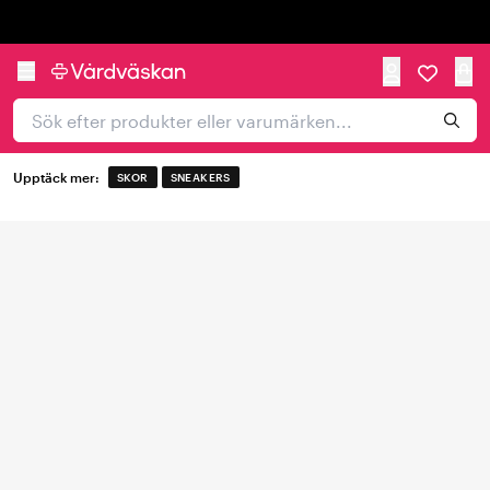
Trustpilot
Upptäck mer:
SKOR
SNEAKERS